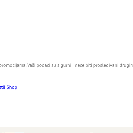
promocijama. Vaši podaci su sigurni i neće biti prosleđivani drugi
stil Shop