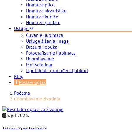
Hrana za ptice
Hrana za akvaristiku
Hrana za kuniće
Hrana za glodare
Usluge
Čuvanje ljubimaca
Usluge šišanja i nege
Dresura i obuka
Fotografisanje ljubimaca
Udomljavanje
Moj Veterinar
Izgubljeni I pronađeni ljubimci
Blog
Postavi oglas
Početna
udomljavanje životinja
5. jul 2026.
Besplatni oglasi za životinje