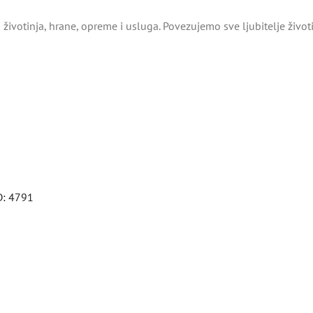
životinja, hrane, opreme i usluga. Povezujemo sve ljubitelje živo
D: 4791