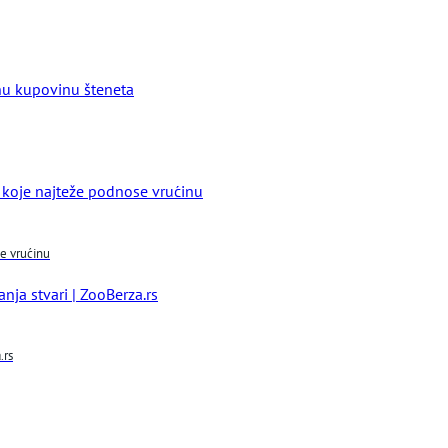
se vrućinu
.rs