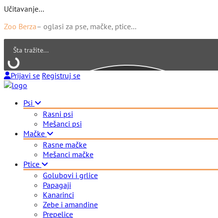
Učitavanje…
Zoo Berza
– oglasi za pse, mačke, ptice...
Prijavi se
Registruj se
Psi
Rasni psi
Mešanci psi
Mačke
Rasne mačke
Mešanci mačke
Ptice
Golubovi i grlice
Papagaji
Kanarinci
Zebe i amandine
Prepelice