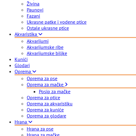
Živina
Paunovi
Fazani
Ukrasne patke i vodene ptice
Ostale ukrasne ptice
Akvaristika
Akvarijumi
Akvarijumske ribe
Akvarijumske biljke
Kunići
Glodari
Oprema
Oprema za pse
Oprema za mačke
Posip za mačke
Oprema za ptice
Oprema za akvaristiku
Oprema za kuniće
Oprema za glodare
Hrana
Hrana za pse
Hrana za mačke