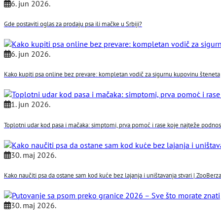
6. jun 2026.
Gde postaviti oglas za prodaju psa ili mačke u Srbiji?
6. jun 2026.
Kako kupiti psa online bez prevare: kompletan vodič za sigurnu kupovinu šteneta
1. jun 2026.
Toplotni udar kod pasa i mačaka: simptomi, prva pomoć i rase koje najteže podno
30. maj 2026.
Kako naučiti psa da ostane sam kod kuće bez lajanja i uništavanja stvari | ZooBerza
30. maj 2026.