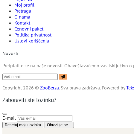
Moj profil
Pretraga
O nama
Kontakt
Cenovni paketi
Politika privatnosti
Uslovi korišćenja
Novosti
Pretplatite se na naše novosti. Obaveštavaćemo vas isključivo o 
Copyright 2026 ©
ZooBerza
. Sva prava zadržava.
Powered by
Tek
Zaboravili ste lozinku?
E-mail
Resetuj moju lozinku
Obrađuje se...