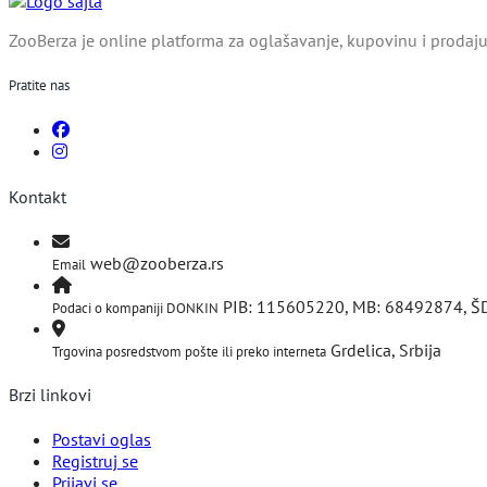
ZooBerza je online platforma za oglašavanje, kupovinu i prodaju 
Pratite nas
Kontakt
web@zooberza.rs
Email
PIB: 115605220, MB: 68492874, Š
Podaci o kompaniji DONKIN
Grdelica, Srbija
Trgovina posredstvom pošte ili preko interneta
Brzi linkovi
Postavi oglas
Registruj se
Prijavi se