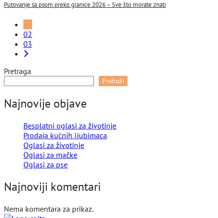
Putovanje sa psom preko granice 2026 – Sve što morate znati
01
02
03
Pretraga
Pretraži
Najnovije objave
Besplatni oglasi za životinje
Prodaja kućnih ljubimaca
Oglasi za životinje
Oglasi za mačke
Oglasi za pse
Najnoviji komentari
Nema komentara za prikaz.