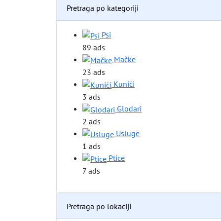
Pretraga po kategoriji
Psi
89 ads
Mačke
23 ads
Kunići
3 ads
Glodari
2 ads
Usluge
1 ads
Ptice
7 ads
Pretraga po lokaciji