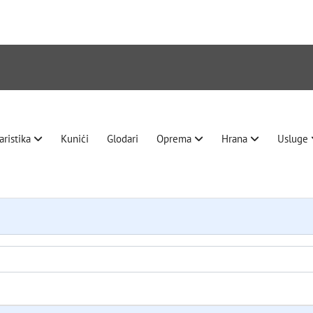
aristika
Kunići
Glodari
Oprema
Hrana
Usluge