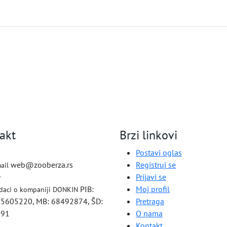
akt
Brzi linkovi
Postavi oglas
web@zooberza.rs
Registruj se
ail
Prijavi se
PIB:
Moj profil
daci o kompaniji DONKIN
5605220, MB: 68492874, ŠD:
Pretraga
791
O nama
Kontakt