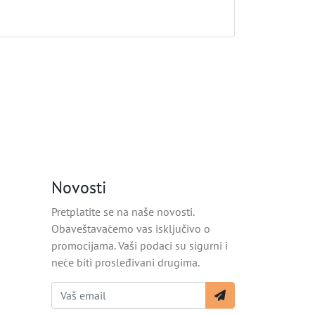
Novosti
Pretplatite se na naše novosti.
Obaveštavaćemo vas isključivo o
promocijama. Vaši podaci su sigurni i
neće biti prosleđivani drugima.