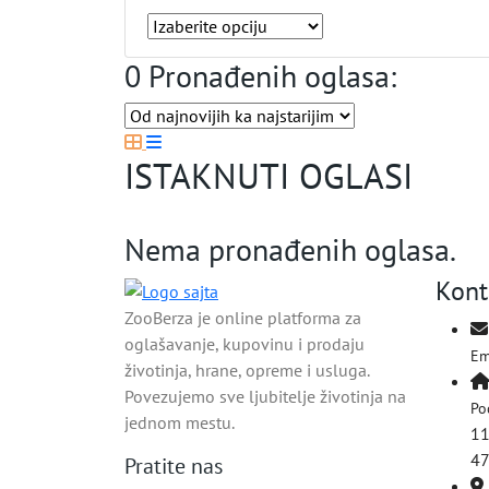
0 Pronađenih oglasa:
ISTAKNUTI OGLASI
Nema pronađenih oglasa.
Kont
ZooBerza je online platforma za
oglašavanje, kupovinu i prodaju
Em
životinja, hrane, opreme i usluga.
Povezujemo sve ljubitelje životinja na
Po
jednom mestu.
11
4
Pratite nas