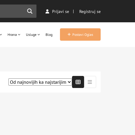
Prijavi se
Registruj se
Hrana
Usluge
Blog
Postavi Oglas