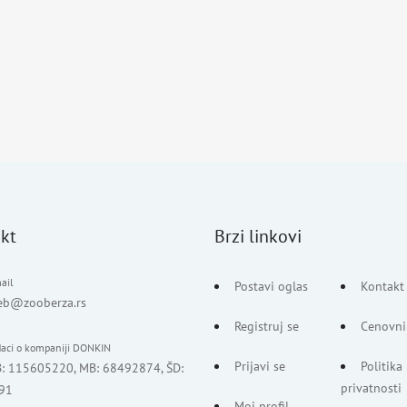
kt
Brzi linkovi
ail
Postavi oglas
Kontakt
eb@zooberza.rs
Registruj se
Cenovni
aci o kompaniji DONKIN
Prijavi se
Politika
B: 115605220, MB: 68492874, ŠD:
privatnosti
91
Moj profil