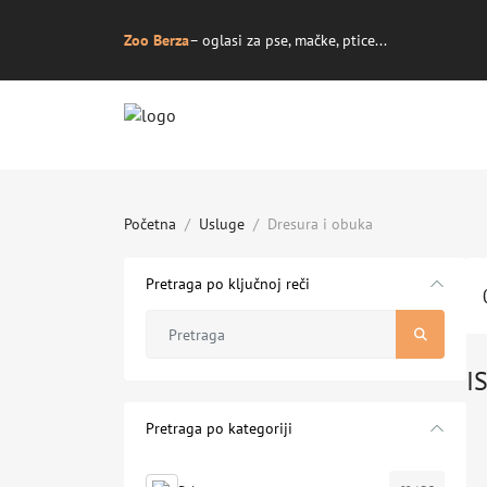
Zoo Berza
– oglasi za pse, mačke, ptice...
Početna
Usluge
Dresura i obuka
Pretraga po ključnoj reči
I
Pretraga po kategoriji