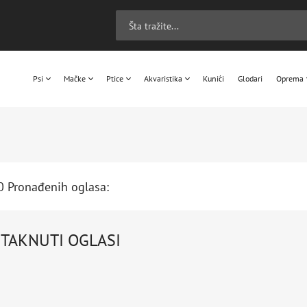
Psi
Mačke
Ptice
Akvaristika
Kunići
Glodari
Oprema
0 Pronađenih oglasa:
STAKNUTI OGLASI