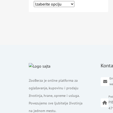
Konta
Em
ZooBerza je online platforma za
w
oglašavanje, kupovinu i prodaju
životinja, hrane, opreme i usluga.
Pod
PI
Povezujemo sve ljubitelje životinja
47
na jednom mestu.