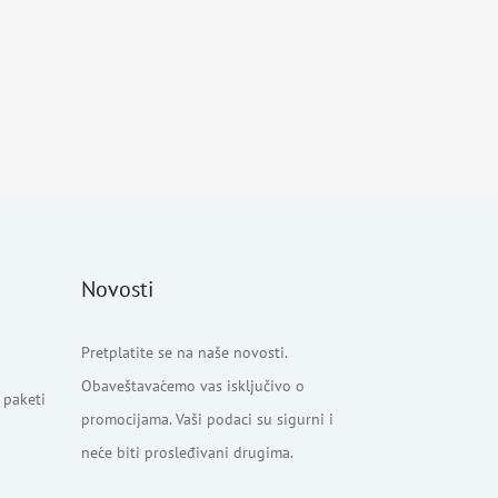
Novosti
Pretplatite se na naše novosti.
Obaveštavaćemo vas isključivo o
 paketi
promocijama. Vaši podaci su sigurni i
neće biti prosleđivani drugima.