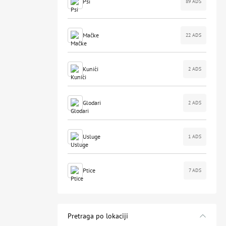
Psi
89 ADS
Mačke
22 ADS
Kunići
2 ADS
Glodari
2 ADS
Usluge
1 ADS
Ptice
7 ADS
Pretraga po lokaciji