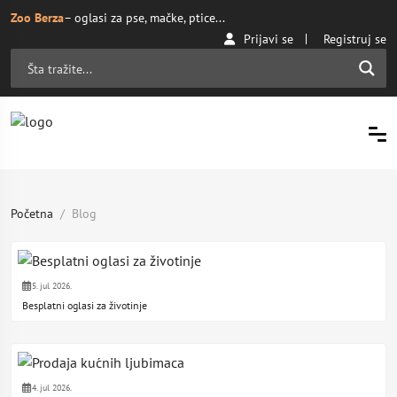
Zoo Berza
– oglasi za pse, mačke, ptice...
Prijavi se
Registruj se
Početna
Blog
5. jul 2026.
Besplatni oglasi za životinje
4. jul 2026.