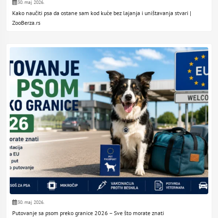
30. maj 2026.
Kako naučiti psa da ostane sam kod kuće bez lajanja i uništavanja stvari |
ZooBerza.rs
30. maj 2026.
Putovanje sa psom preko granice 2026 – Sve što morate znati