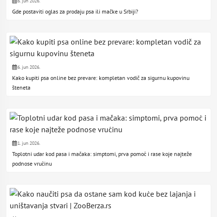
6. jun 2026.
Gde postaviti oglas za prodaju psa ili mačke u Srbiji?
6. jun 2026.
Kako kupiti psa online bez prevare: kompletan vodič za sigurnu kupovinu
šteneta
1. jun 2026.
Toplotni udar kod pasa i mačaka: simptomi, prva pomoć i rase koje najteže
podnose vrućinu