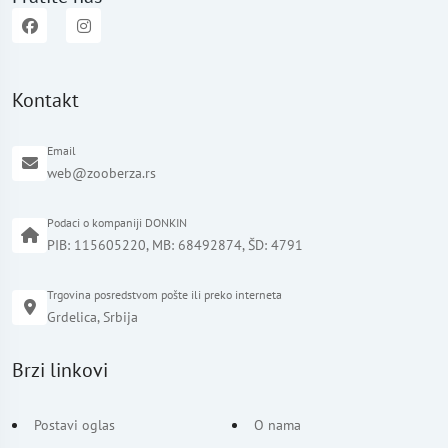
Kontakt
Email
web@zooberza.rs
Podaci o kompaniji DONKIN
PIB: 115605220, MB: 68492874, ŠD: 4791
Trgovina posredstvom pošte ili preko interneta
Grdelica, Srbija
Brzi linkovi
Postavi oglas
O nama