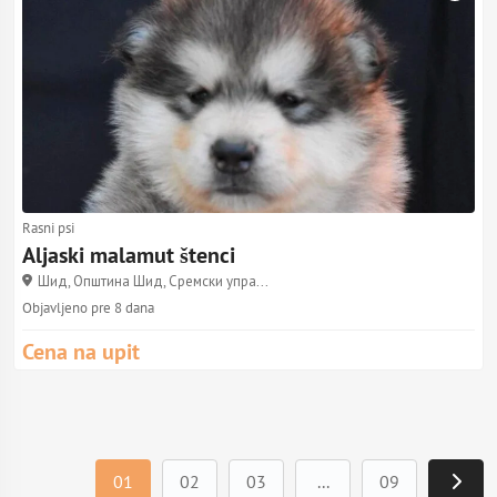
Rasni psi
Aljaski malamut štenci
Шид, Општина Шид, Сремски упра...
Objavljeno pre 8 dana
Cena na upit
01
02
03
...
09