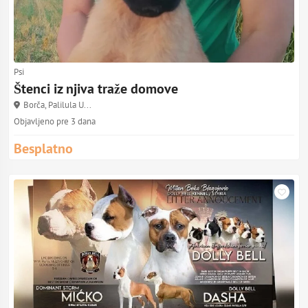
Psi
Štenci iz njiva traže domove
Borča, Palilula U...
Objavljeno pre 3 dana
Besplatno