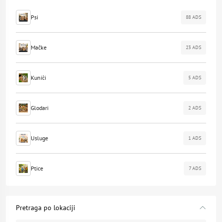
Psi
88 ADS
Mačke
23 ADS
Kunići
5 ADS
Glodari
2 ADS
Usluge
1 ADS
Ptice
7 ADS
Pretraga po lokaciji