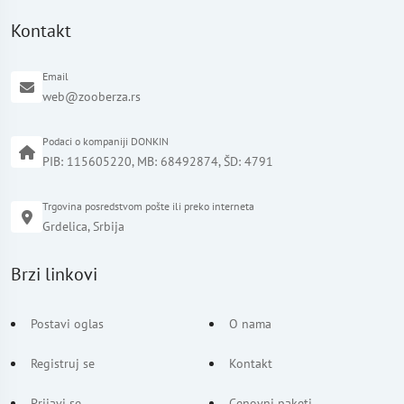
Kontakt
Email
web@zooberza.rs
Podaci o kompaniji DONKIN
PIB: 115605220, MB: 68492874, ŠD: 4791
Trgovina posredstvom pošte ili preko interneta
Grdelica, Srbija
Brzi linkovi
Postavi oglas
O nama
Registruj se
Kontakt
Prijavi se
Cenovni paketi