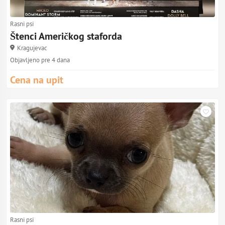
Rasni psi
Štenci Američkog staforda
Kragujevac
Objavljeno pre 4 dana
Cena na upit
Rasni psi