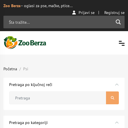
Zoo Berza
– oglasi za pse, mačke, ptice...
Prijavi se
Registruj se
Početna
Psi
Pretraga po ključnoj reči
Pretraga po kategoriji