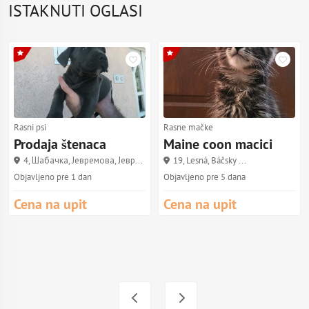
ISTAKNUTI OGLASI
Rasni psi
Rasne mačke
Prodaja štenaca
Maine coon macici
4, Шабачка, Јевремова, Јевр...
19, Lesná, Báčsky ...
Objavljeno pre 1 dan
Objavljeno pre 5 dana
Cena na upit
Cena na upit