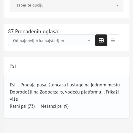
Izaberite opciju
87 Pronađenih oglasa:
Od najnovijih ka najstarijim
Psi
Psi – Prodaja pasa, štencaca i usluge na jednom mestu
Dobrodošli na Zooberza.rs, vodeću platformu…
Prikaži
više
Rasni psi
(73)
Mešanci psi
(9)