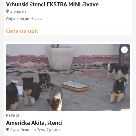
Vrhunski štenci EKSTRA MINI čivave
Zrenjanin
Objavljeno pre 4 dana
Cena na upit
Rasni psi
Američka Akita, štenci
Рума, Општина Рума, Сремски ...