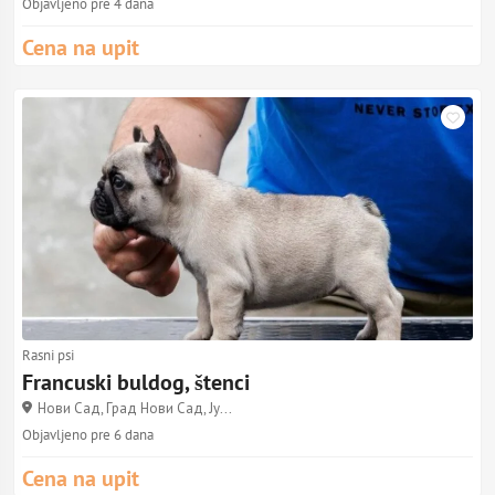
Objavljeno pre 4 dana
Cena na upit
Rasni psi
Francuski buldog, štenci
Нови Сад, Град Нови Сад, Ју...
Objavljeno pre 6 dana
Cena na upit