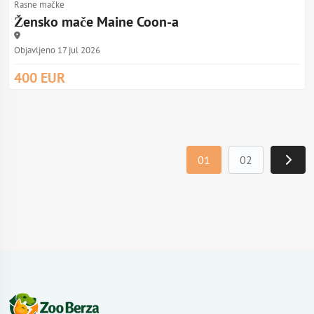
Rasne mačke
Žensko mače Maine Coon-a
Objavljeno 17 jul 2026
400 EUR
01
02