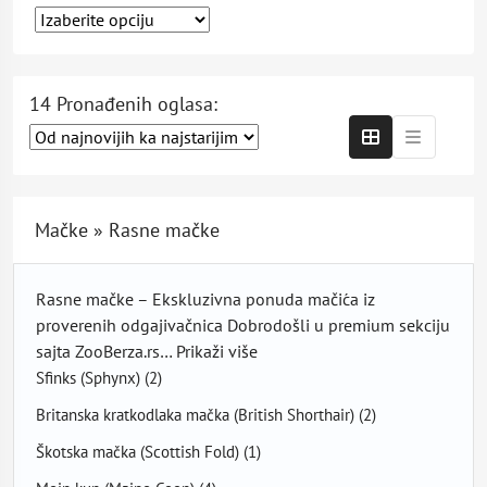
14 Pronađenih oglasa:
Mačke » Rasne mačke
Rasne mačke – Ekskluzivna ponuda mačića iz
proverenih odgajivačnica Dobrodošli u premium sekciju
sajta ZooBerza.rs…
Prikaži više
Sfinks (Sphynx)
(2)
Britanska kratkodlaka mačka (British Shorthair)
(2)
Škotska mačka (Scottish Fold)
(1)