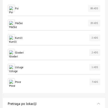
Psi
88 ADS
Mačke
20 ADS
Kunići
2 ADS
Glodari
2 ADS
Usluge
1 ADS
Ptice
7 ADS
Pretraga po lokaciji