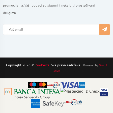
promocijama. Vaši podaci su sigurni i neće biti prosleđivani
drugima.
Copyright 2026 ©
ZooBerza
. Sva prava zadržava.
Powered by
Tekstil
Shop