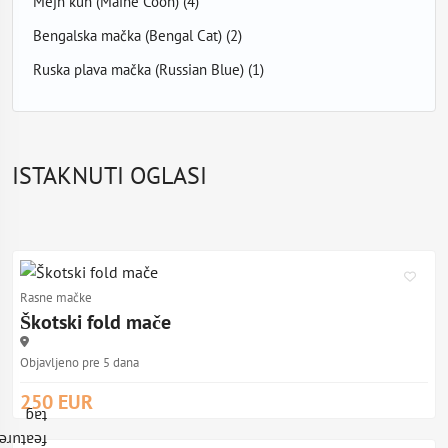
Mejn kun (Maine Coon)
(4)
Bengalska mačka (Bengal Cat)
(2)
Ruska plava mačka (Russian Blue)
(1)
ISTAKNUTI OGLASI
Rasne mačke
Škotski fold mače
Objavljeno pre 5 dana
250 EUR