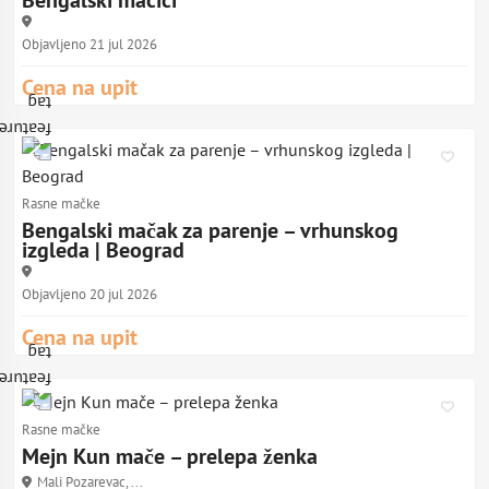
Bengalski macici
Objavljeno 21 jul 2026
Cena na upit
Rasne mačke
Bengalski mačak za parenje – vrhunskog
izgleda | Beograd
Objavljeno 20 jul 2026
Cena na upit
Rasne mačke
Mejn Kun mače – prelepa ženka
Mali Pozarevac, ...