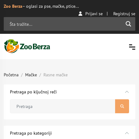
Zoo Berza
– oglasi za pse, mačke, ptice...
Prijavi se
Registruj se
Početna
Mačke
Rasne mačke
Pretraga po ključnoj reči
Pretraga po kategoriji