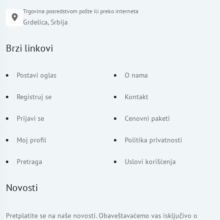
Trgovina posredstvom pošte ili preko interneta
Grdelica, Srbija
Brzi linkovi
Postavi oglas
O nama
Registruj se
Kontakt
Prijavi se
Cenovni paketi
Moj profil
Politika privatnosti
Pretraga
Uslovi korišćenja
Novosti
Pretplatite se na naše novosti. Obaveštavaćemo vas isključivo o