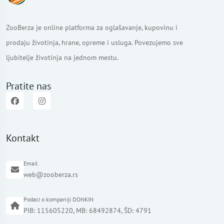
ZooBerza je online platforma za oglašavanje, kupovinu i
prodaju životinja, hrane, opreme i usluga. Povezujemo sve
ljubitelje životinja na jednom mestu.
Pratite nas
Kontakt
Email
web@zooberza.rs
Podaci o kompaniji DONKIN
PIB: 115605220, MB: 68492874, ŠD: 4791