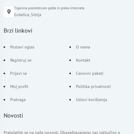
Trgovina posredstvom pošte ili preko interneta
Grdelica, Srbija
Brzi linkovi
Postavi oglas
O nama
Registruj se
Kontakt
Prijavi se
Cenovni paketi
Moj profil
Politika privatnosti
Pretraga
Uslovi korišćenja
Novosti
Pretplatite se na naše novosti. Obaveštavaćemo vas isključivo o