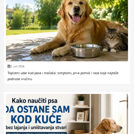
1. jun 2026.
Toplotni udar kod pasa i mačaka: simptomi, prva pomoć i rase koje najteže
podnose vrućinu