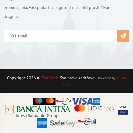
promocijama. Vaši podaci su sigurni i neće biti prosleđivani
drugima.
Copyright 2026 ©
ZooBerza
. Sva prava zadržava.
Powered by
Tekstil
Shop