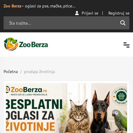
Zoo Berza
– oglasi za pse, mačke, ptice...
Prijavi se
Registruj se
Početna
prodaja životinja