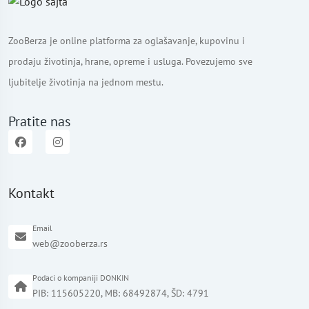
ZooBerza je online platforma za oglašavanje, kupovinu i
prodaju životinja, hrane, opreme i usluga. Povezujemo sve
ljubitelje životinja na jednom mestu.
Pratite nas
Kontakt
Email
web@zooberza.rs
Podaci o kompaniji DONKIN
PIB: 115605220, MB: 68492874, ŠD: 4791