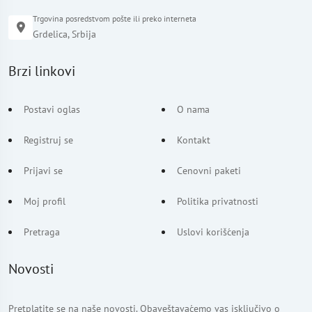
Trgovina posredstvom pošte ili preko interneta
Grdelica, Srbija
Brzi linkovi
Postavi oglas
O nama
Registruj se
Kontakt
Prijavi se
Cenovni paketi
Moj profil
Politika privatnosti
Pretraga
Uslovi korišćenja
Novosti
Pretplatite se na naše novosti. Obaveštavaćemo vas isključivo o