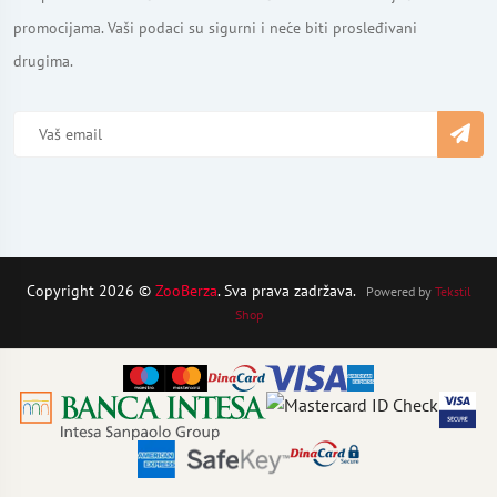
promocijama. Vaši podaci su sigurni i neće biti prosleđivani
drugima.
Copyright 2026 ©
ZooBerza
. Sva prava zadržava.
Powered by
Tekstil
Shop