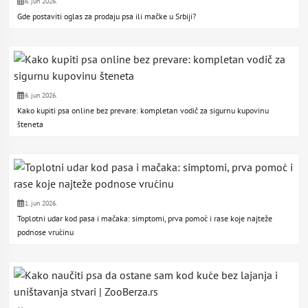
6. jun 2026.
Gde postaviti oglas za prodaju psa ili mačke u Srbiji?
6. jun 2026.
Kako kupiti psa online bez prevare: kompletan vodič za sigurnu kupovinu
šteneta
1. jun 2026.
Toplotni udar kod pasa i mačaka: simptomi, prva pomoć i rase koje najteže
podnose vrućinu