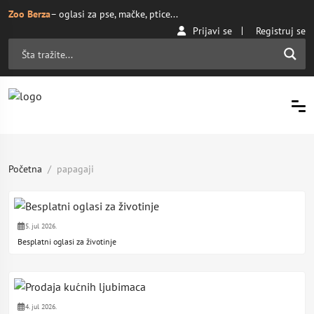
Zoo Berza
– oglasi za pse, mačke, ptice...
Prijavi se
Registruj se
Početna
papagaji
5. jul 2026.
Besplatni oglasi za životinje
4. jul 2026.