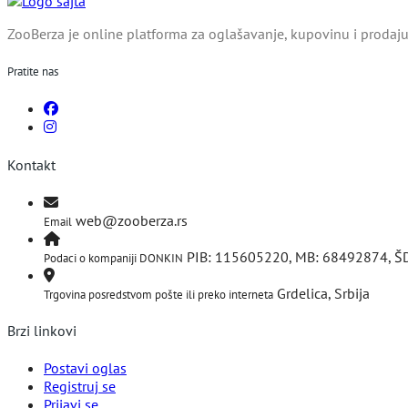
ZooBerza je online platforma za oglašavanje, kupovinu i prodaju 
Pratite nas
Kontakt
web@zooberza.rs
Email
PIB: 115605220, MB: 68492874, Š
Podaci o kompaniji DONKIN
Grdelica, Srbija
Trgovina posredstvom pošte ili preko interneta
Brzi linkovi
Postavi oglas
Registruj se
Prijavi se