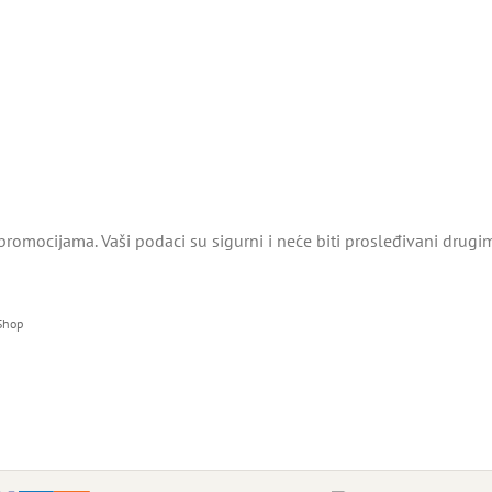
promocijama. Vaši podaci su sigurni i neće biti prosleđivani drugi
 Shop