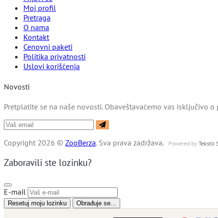
Moj profil
Pretraga
O nama
Kontakt
Cenovni paketi
Politika privatnosti
Uslovi korišćenja
Novosti
Pretplatite se na naše novosti. Obaveštavaćemo vas isključivo o 
Copyright 2026 ©
ZooBerza
. Sva prava zadržava.
Powered by
Tekstil
Zaboravili ste lozinku?
E-mail
Resetuj moju lozinku
Obrađuje se...