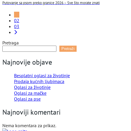
Putovanje sa psom preko granice 2026 – Sve što morate znati
01
02
03
Pretraga
Pretraži
Najnovije objave
Besplatni oglasi za životinje
Prodaja kućnih ljubimaca
Oglasi za životinje
Oglasi za mačke
Oglasi za pse
Najnoviji komentari
Nema komentara za prikaz.