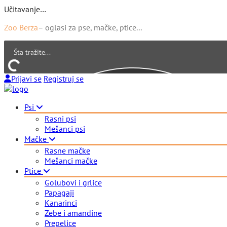
Učitavanje…
Zoo Berza
– oglasi za pse, mačke, ptice...
Prijavi se
Registruj se
Psi
Rasni psi
Mešanci psi
Mačke
Rasne mačke
Mešanci mačke
Ptice
Golubovi i grlice
Papagaji
Kanarinci
Zebe i amandine
Prepelice