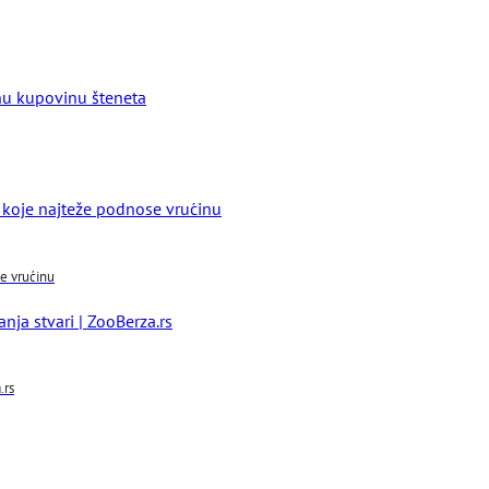
se vrućinu
.rs