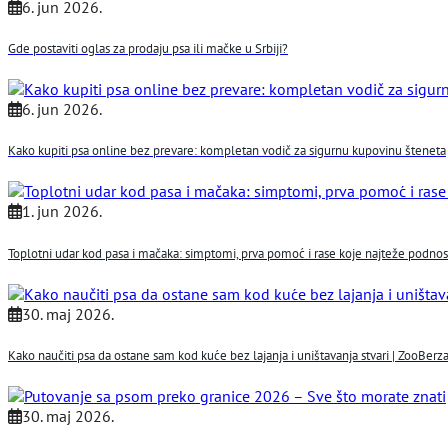
6. jun 2026.
Gde postaviti oglas za prodaju psa ili mačke u Srbiji?
6. jun 2026.
Kako kupiti psa online bez prevare: kompletan vodič za sigurnu kupovinu šteneta
1. jun 2026.
Toplotni udar kod pasa i mačaka: simptomi, prva pomoć i rase koje najteže podno
30. maj 2026.
Kako naučiti psa da ostane sam kod kuće bez lajanja i uništavanja stvari | ZooBerza
30. maj 2026.