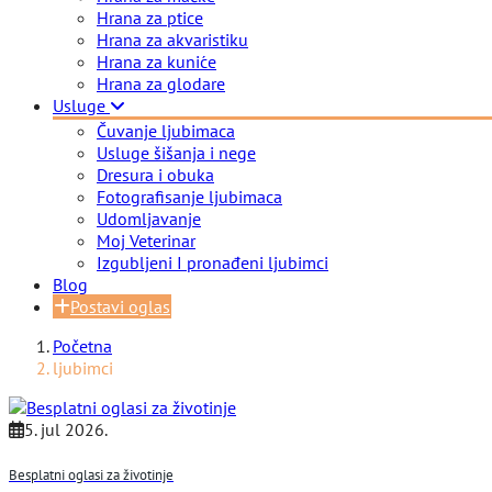
Hrana za ptice
Hrana za akvaristiku
Hrana za kuniće
Hrana za glodare
Usluge
Čuvanje ljubimaca
Usluge šišanja i nege
Dresura i obuka
Fotografisanje ljubimaca
Udomljavanje
Moj Veterinar
Izgubljeni I pronađeni ljubimci
Blog
Postavi oglas
Početna
ljubimci
5. jul 2026.
Besplatni oglasi za životinje