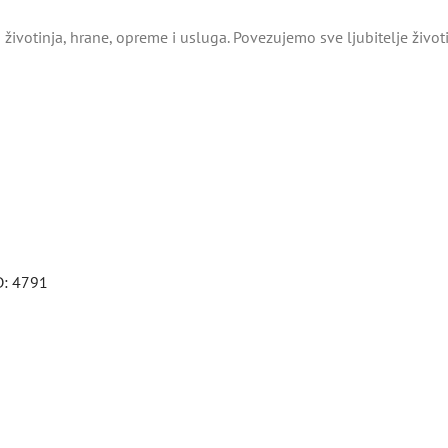
životinja, hrane, opreme i usluga. Povezujemo sve ljubitelje živo
D: 4791