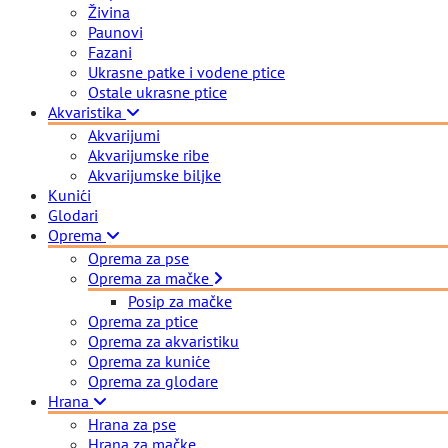
Živina
Paunovi
Fazani
Ukrasne patke i vodene ptice
Ostale ukrasne ptice
Akvaristika
Akvarijumi
Akvarijumske ribe
Akvarijumske biljke
Kunići
Glodari
Oprema
Oprema za pse
Oprema za mačke
Posip za mačke
Oprema za ptice
Oprema za akvaristiku
Oprema za kuniće
Oprema za glodare
Hrana
Hrana za pse
Hrana za mačke