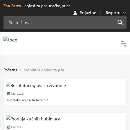
Zoo Berza
– oglasi za pse, mačke, ptice...
Prijavi se
Registruj se
Početna
besplatni oglasi za pse
5. jul 2026.
Besplatni oglasi za životinje
4. jul 2026.