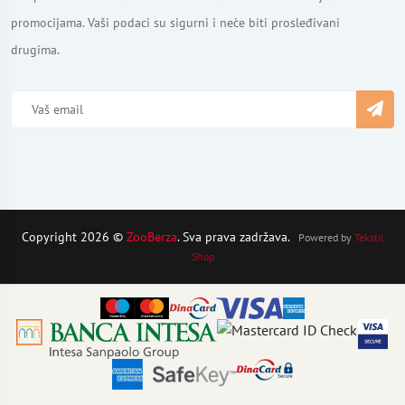
promocijama. Vaši podaci su sigurni i neće biti prosleđivani
drugima.
Copyright 2026 ©
ZooBerza
. Sva prava zadržava.
Powered by
Tekstil
Shop