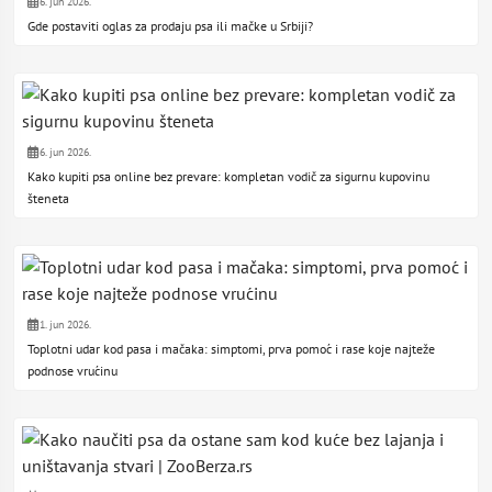
6. jun 2026.
Gde postaviti oglas za prodaju psa ili mačke u Srbiji?
6. jun 2026.
Kako kupiti psa online bez prevare: kompletan vodič za sigurnu kupovinu
šteneta
1. jun 2026.
Toplotni udar kod pasa i mačaka: simptomi, prva pomoć i rase koje najteže
podnose vrućinu