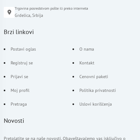
Trgovina posredstvom pošte ili preko interneta
Grdelica, Srbija
Brzi linkovi
Postavi oglas
O nama
Registruj se
Kontakt
Prijavi se
Cenovni paketi
Moj profil
Politika privatnosti
Pretraga
Uslovi korišćenja
Novosti
Pretplatite se na naše novosti. Obaveštavaćemo vas isključivo o