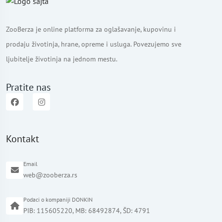
ZooBerza je online platforma za oglašavanje, kupovinu i
prodaju životinja, hrane, opreme i usluga. Povezujemo sve
ljubitelje životinja na jednom mestu.
Pratite nas
Kontakt
Email
web@zooberza.rs
Podaci o kompaniji DONKIN
PIB: 115605220, MB: 68492874, ŠD: 4791