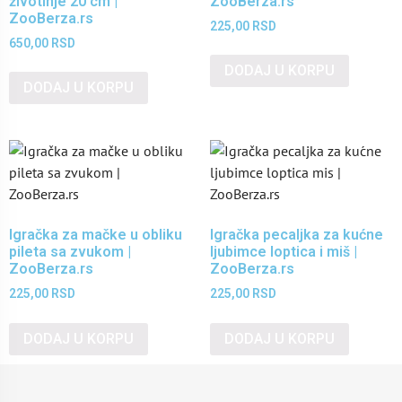
životinje 20 cm |
ZooBerza.rs
ZooBerza.rs
225,00
RSD
650,00
RSD
DODAJ U KORPU
DODAJ U KORPU
Igračka za mačke u obliku
Igračka pecaljka za kućne
pileta sa zvukom |
ljubimce loptica i miš |
ZooBerza.rs
ZooBerza.rs
225,00
RSD
225,00
RSD
DODAJ U KORPU
DODAJ U KORPU