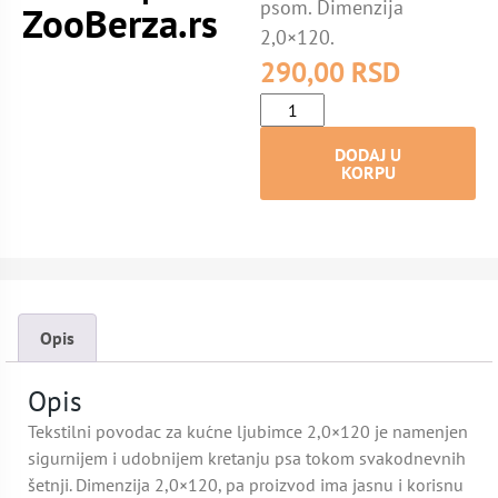
psom. Dimenzija
ZooBerza.rs
2,0×120.
290,00
RSD
DODAJ U
KORPU
Opis
Opis
Tekstilni povodac za kućne ljubimce 2,0×120 je namenjen
sigurnijem i udobnijem kretanju psa tokom svakodnevnih
šetnji. Dimenzija 2,0×120, pa proizvod ima jasnu i korisnu