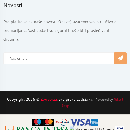
Novosti
Pretplatite se na naše novosti. Obaveštavaćemo vas isključivo o
promocijama. Vaši podaci su sigurni i neće biti prosleđivani
drugima.
Copyright 2026 ©
ZooBerza
. Sva prava zadržava.
Powered by
Tekstil
Shop