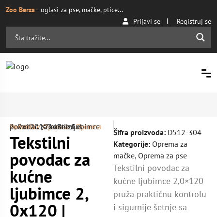
Zoo Berza
– oglasi za pse, mačke, ptice...
Prijavi se
Registruj se
Početna
Oprema za mačke
/ Tekstilni povodac za kućne ljubimce 2, 0x120 | ZooBerza.rs
/
Oprema
/
Šifra proizvoda:
D512-304
Tekstilni
Kategorije:
Oprema za
povodac za
mačke
,
Oprema za pse
Tekstilni povodac za
kućne
kućne ljubimce 2,0×120
ljubimce 2,
pruža praktičnu kontrolu
0x120 |
i sigurnije šetnje sa