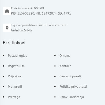
Podaci o kompaniji DONKIN
PIB: 115605220, MB: 68492874, ŠD: 4791
Trgovina posredstvom pošte ili preko interneta
Grdelica, Srbija
Brzi linkovi
Postavi oglas
O nama
Registruj se
Kontakt
Prijavi se
Cenovni paketi
Moj profil
Politika privatnosti
Pretraga
Uslovi korišćenja