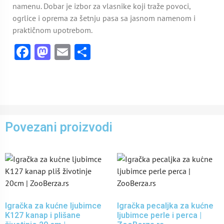
namenu. Dobar je izbor za vlasnike koji traže povoci,
ogrlice i oprema za šetnju pasa sa jasnom namenom i
praktičnom upotrebom.
Facebook
Mastodon
Email
Share
Povezani proizvodi
Igračka za kućne ljubimce
Igračka pecaljka za kućne
K127 kanap i plišane
ljubimce perle i perca |