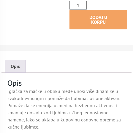
DODAJ U
KORPU
Opis
Opis
Igračka za mačke u obliku mede unosi više dinamike u
svakodnevnu igru i pomaže da ljubimac ostane aktivan.
Pomaže da se energija usmeri na bezbednu aktivnost i
smanjuje dosadu kod ljubimca. Zbog jednostavne
namene, lako se uklapa u kupovinu osnovne opreme za
kućne ljubimce.