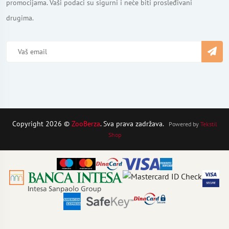
promocijama. Vaši podaci su sigurni i neće biti prosleđivani
drugima.
Copyright 2026 ©
ZooBerza
. Sva prava zadržava.
Powered by
Tekstil
Shop