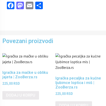
Facebook
Mastodon
Email
Share
Povezani proizvodi
Igračka za mačke u obliku
jajeta | ZooBerza.rs
Igračka pecaljka za kućne
ljubimce loptica i miš |
225,00
RSD
ZooBerza.rs
225,00
RSD
DODAJ U KORPU
DODAJ U KORPU