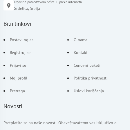
Trgovina posredstvom pošte ili preko interneta
Grdelica, Srbija
Brzi linkovi
Postavi oglas
O nama
Registruj se
Kontakt
Prijavi se
Cenovni paketi
Moj profil
Politika privatnosti
Pretraga
Uslovi korišćenja
Novosti
Pretplatite se na naše novosti. Obaveštavaćemo vas isključivo o