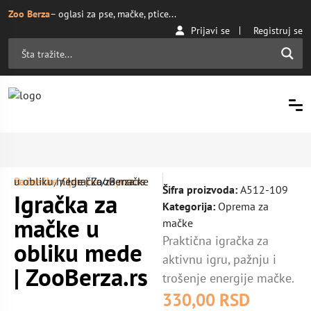
Zoo Berza
– oglasi za pse, mačke, ptice...
Prijavi se
Registruj se
Početna
Oprema za mačke
/ Igračka za mačke u obliku mede | ZooBerza.rs
/
Oprema
/
Šifra proizvoda:
A512-109
Igračka za
Kategorija:
Oprema za
mačke u
mačke
Praktična igračka za
obliku mede
aktivnu igru, pažnju i
| ZooBerza.rs
trošenje energije mačke.
330,00
RSD