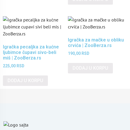
Igračka za mačke u obliku
crvića | ZooBerza.rs
Igračka pecaljka za kućne
ljubimce čupavi sivo-beli
190,00
RSD
miš | ZooBerza.rs
225,00
RSD
DODAJ U KORPU
DODAJ U KORPU