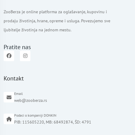
ZooBerza je online platforma za oglašavanje, kupovinu i
prodaju životinja, hrane, opreme i usluga. Povezujemo sve
ljubitelje životinja na jednom mestu.
Pratite nas
Kontakt
Email
web@zooberza.rs
Podaci o kompaniji DONKIN
PIB: 115605220, MB: 68492874, ŠD: 4791