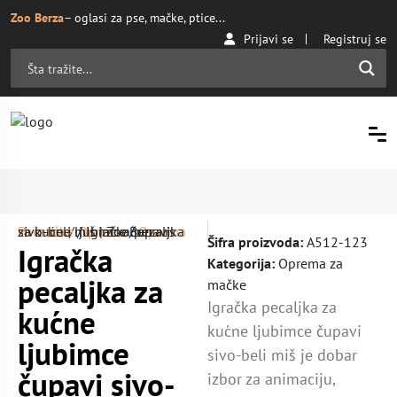
Zoo Berza
– oglasi za pse, mačke, ptice...
Prijavi se
Registruj se
Početna
Oprema za mačke
/ Igračka pecaljka za kućne ljubimce čupavi sivo-beli miš | ZooBerza.rs
/
Oprema
/
Šifra proizvoda:
A512-123
Igračka
Kategorija:
Oprema za
pecaljka za
mačke
Igračka pecaljka za
kućne
kućne ljubimce čupavi
ljubimce
sivo-beli miš je dobar
čupavi sivo-
izbor za animaciju,