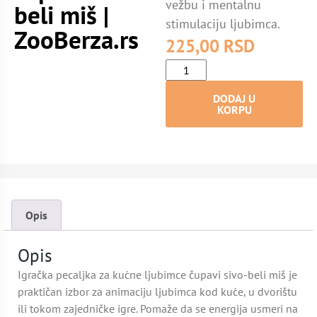
vežbu i mentalnu
beli miš |
stimulaciju ljubimca.
ZooBerza.rs
225,00
RSD
DODAJ U
KORPU
Opis
Opis
Igračka pecaljka za kućne ljubimce čupavi sivo-beli miš je
praktičan izbor za animaciju ljubimca kod kuće, u dvorištu
ili tokom zajedničke igre. Pomaže da se energija usmeri na