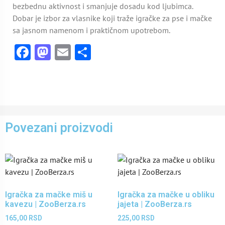
bezbednu aktivnost i smanjuje dosadu kod ljubimca.
Dobar je izbor za vlasnike koji traže igračke za pse i mačke
sa jasnom namenom i praktičnom upotrebom.
Facebook
Mastodon
Email
Share
Povezani proizvodi
Igračka za mačke miš u
Igračka za mačke u obliku
kavezu | ZooBerza.rs
jajeta | ZooBerza.rs
165,00
RSD
225,00
RSD