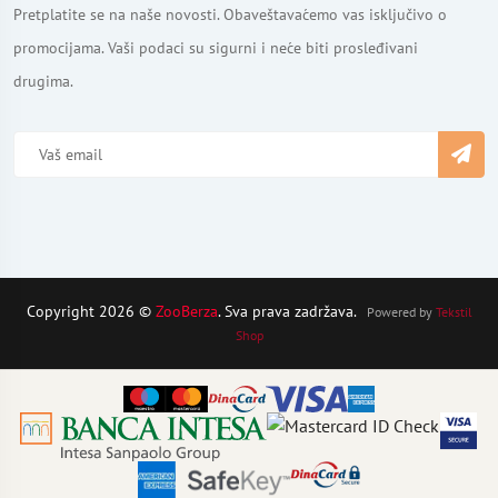
Pretplatite se na naše novosti. Obaveštavaćemo vas isključivo o
promocijama. Vaši podaci su sigurni i neće biti prosleđivani
drugima.
Copyright 2026 ©
ZooBerza
. Sva prava zadržava.
Powered by
Tekstil
Shop