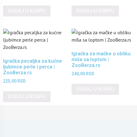
DODAJ U KORPU
DODAJ U KORPU
Igračka za mačke u obliku
miša sa loptom |
Igračka pecaljka za kućne
ZooBerza.rs
ljubimce perle i perca |
ZooBerza.rs
240,00
RSD
225,00
RSD
DODAJ U KORPU
DODAJ U KORPU