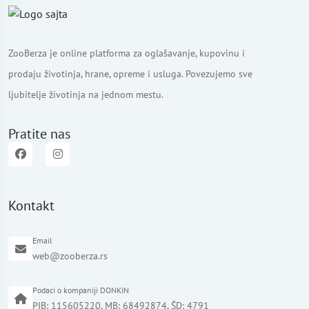
ZooBerza je online platforma za oglašavanje, kupovinu i
prodaju životinja, hrane, opreme i usluga. Povezujemo sve
ljubitelje životinja na jednom mestu.
Pratite nas
Kontakt
Email
web@zooberza.rs
Podaci o kompaniji DONKIN
PIB: 115605220, MB: 68492874, ŠD: 4791