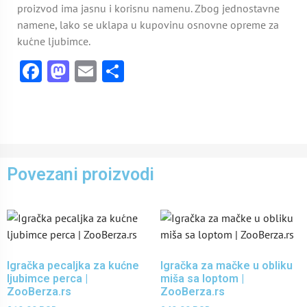
proizvod ima jasnu i korisnu namenu. Zbog jednostavne
namene, lako se uklapa u kupovinu osnovne opreme za
kućne ljubimce.
Facebook
Mastodon
Email
Share
Povezani proizvodi
Igračka pecaljka za kućne
Igračka za mačke u obliku
ljubimce perca |
miša sa loptom |
ZooBerza.rs
ZooBerza.rs