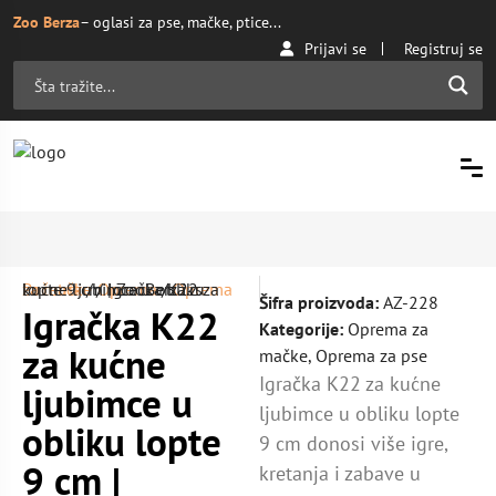
Zoo Berza
– oglasi za pse, mačke, ptice...
Prijavi se
Registruj se
Početna
Oprema za mačke
/ Igračka K22 za kućne ljubimce u obliku lopte 9 cm | ZooBerza.rs
/
Oprema
/
Šifra proizvoda:
AZ-228
Igračka K22
Kategorije:
Oprema za
za kućne
mačke
,
Oprema za pse
Igračka K22 za kućne
ljubimce u
ljubimce u obliku lopte
obliku lopte
9 cm donosi više igre,
9 cm |
kretanja i zabave u