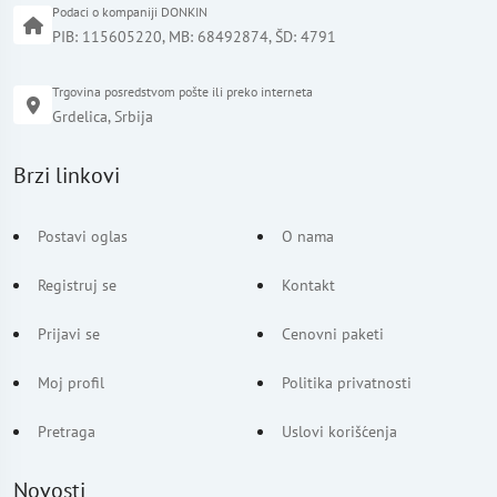
Podaci o kompaniji DONKIN
PIB: 115605220, MB: 68492874, ŠD: 4791
Trgovina posredstvom pošte ili preko interneta
Grdelica, Srbija
Brzi linkovi
Postavi oglas
O nama
Registruj se
Kontakt
Prijavi se
Cenovni paketi
Moj profil
Politika privatnosti
Pretraga
Uslovi korišćenja
Novosti