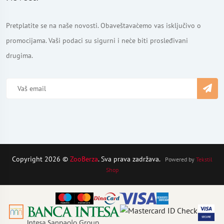
Pretplatite se na naše novosti. Obaveštavaćemo vas isključivo o
promocijama. Vaši podaci su sigurni i neće biti prosleđivani
drugima.
Copyright 2026 ©
ZooBerza
. Sva prava zadržava.
Powered by
Tekstil
Shop