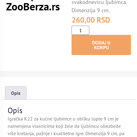
svakodnevicu ljubimca.
ZooBerza.rs
Dimenzija 9 cm.
260,00
RSD
DODAJ U
KORPU
Opis
Opis
Igračka K22 za kućne ljubimce u obliku lopte 9 cm je
namenjena vlasnicima koji žele da ljubimcu obezbede
više kretanja, pažnje i kvalitetne igre. Dimenzija 9 cm, pa