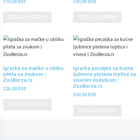
210,00
RSD
240,00
RSD
DODAJ U KORPU
DODAJ U KORPU
Igračka za mačke u obliku
Igračka pecaljka za kućne
pileta sa zvukom |
ljubimce pletena loptica sa
ZooBerza.rs
visećim dodatkom |
ZooBerza.rs
225,00
RSD
330,00
RSD
DODAJ U KORPU
DODAJ U KORPU