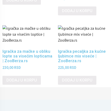
DODAJ U KORPU
DODAJ U KORPU
Igračka za mačke u obliku
Igračka pecaljka za kućne
lopte sa visećim lopticama
ljubimce mix viseće |
| ZooBerza.rs
ZooBerza.rs
230,00
RSD
225,00
RSD
DODAJ U KORPU
DODAJ U KORPU