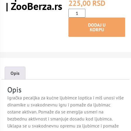
225,00
RSD
| ZooBerza.rs
DODAJ U
KORPU
Opis
Opis
Igračka pecaljka za kućne ljubimce loptica i miš unosi više
dinamike u svakodnevnu igru i pomaže da ljubimac
ostane aktivan. Pomaže da se energija usmeri na
bezbednu aktivnost i smanjuje dosadu kod ljubimca.
Uklapa se u svakodnevnu opremu za ljubimce i pomaže