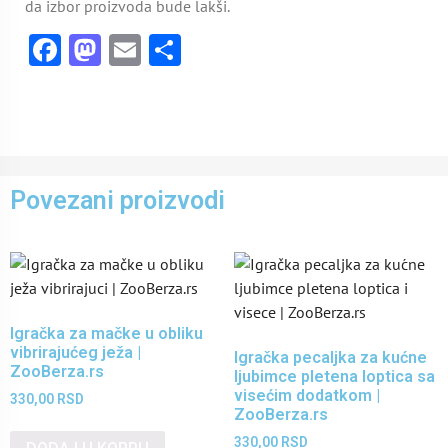
da izbor proizvoda bude lakši.
Facebook
Mastodon
Email
Share
Povezani proizvodi
Igračka za mačke u obliku
vibrirajućeg ježa |
Igračka pecaljka za kućne
ZooBerza.rs
ljubimce pletena loptica sa
visećim dodatkom |
330,00
RSD
ZooBerza.rs
330,00
RSD