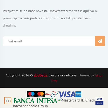
Pretplatite se na naše novosti. Obaveštavaćemo vas isključivo o
promocijama. Vaši podaci su sigurni i neće biti prosleđivani
drugima.
Copyright 2026 ©
ZooBerza
. Sva prava zadržava.
Powered by
Tekstil
Shop