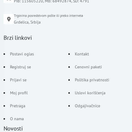
PIB: 115605220, MB: 68492874, ŠD: 4791
Trgovina posredstvom pošte ili preko interneta
Grdelica, Srbija
Brzi linkovi
Postavi oglas
Kontakt
Registruj se
Cenovni paketi
Prijavi se
Politika privatnosti
Moj profil
Uslovi korišćenja
Pretraga
Odgajivačnice
O nama
Novosti