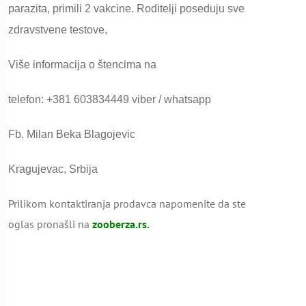
parazita, primili 2 vakcine. Roditelji poseduju sve
zdravstvene testove,
Više informacija o štencima na
telefon: +381 603834449 viber / whatsapp
Fb. Milan Beka Blagojevic
Kragujevac, Srbija
Prilikom kontaktiranja prodavca napomenite da ste
oglas pronašli na
zooberza.rs.