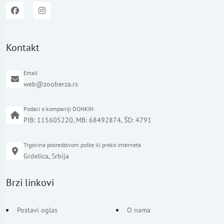
Kontakt
Email
web@zooberza.rs
Podaci o kompaniji DONKIN
PIB: 115605220, MB: 68492874, ŠD: 4791
Trgovina posredstvom pošte ili preko interneta
Grdelica, Srbija
Brzi linkovi
Postavi oglas
O nama