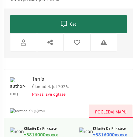
Čet
Tanja
Član od 4. jul 2026.
Prikaži sve oglase
Kragujevac
POGLEDAJ MAPU
Kliknite Da Prikažete
Kliknite Da Prikažete
+3816000xxxxx
+3816000xxxxx