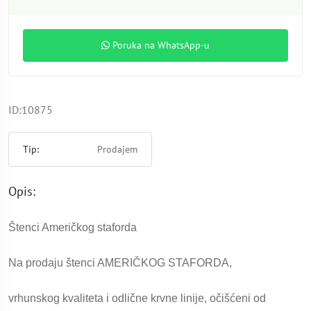
Poruka na WhatsApp-u
ID:10875
Tip:
Prodajem
Opis:
Štenci Američkog staforda
Na prodaju štenci AMERIČKOG STAFORDA,
vrhunskog kvaliteta i odlične krvne linije, očišćeni od