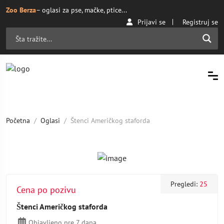
Zoo Berza
– oglasi za pse, mačke, ptice...
Prijavi se
Registruj se
Početna
Oglasi
Štenci Američkog staforda
Pregledi:
25
Cena po pozivu
Štenci Američkog staforda
Objavljeno pre 7 dana