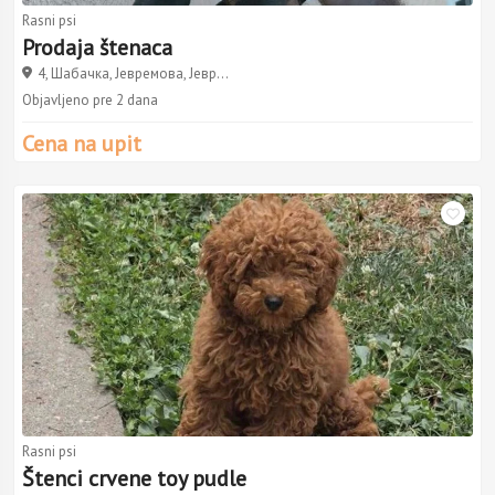
Rasni psi
Prodaja štenaca
4, Шабачка, Јевремова, Јевр...
Objavljeno pre 2 dana
Cena na upit
Rasni psi
Štenci crvene toy pudle