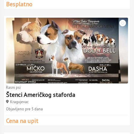
Besplatno
Rasni psi
Štenci Američkog staforda
Kragujevac
Objavljeno pre 5 dana
Cena na upit