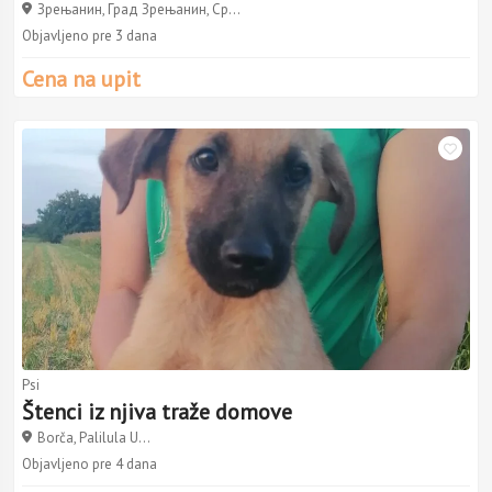
Зрењанин, Град Зрењанин, Ср...
Objavljeno pre 3 dana
Cena na upit
Psi
Štenci iz njiva traže domove
Borča, Palilula U...
Objavljeno pre 4 dana