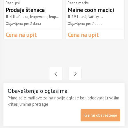
Rasni psi
Rasne mačke
Prodaja štenaca
Maine coon macici
4, Шабачка, Јевремова, Јевр...
19, Lesná, Báčsky ...
Objavljeno pre 2 dana
Objavljeno pre 7 dana
Cena na upit
Cena na upit
Obaveštenja o oglasima
Primajte e-mailove za najnovije oglase koji odgovaraju vašim
kriterijumima pretrage
Kreiraj obaveštenje