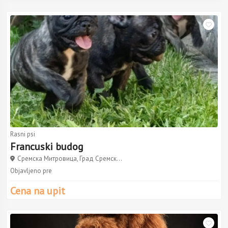
Rasni psi
Francuski budog
Сремска Митровица, Град Сремск...
Objavljeno pre
Cena na upit