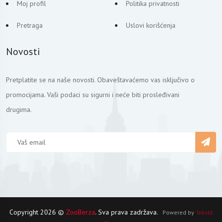
Moj profil
Politika privatnosti
Pretraga
Uslovi korišćenja
Novosti
Pretplatite se na naše novosti. Obaveštavaćemo vas isključivo o
promocijama. Vaši podaci su sigurni i neće biti prosleđivani
drugima.
Copyright 2026 ©
ZooBerza
. Sva prava zadržava.
Powered by
Tekstil