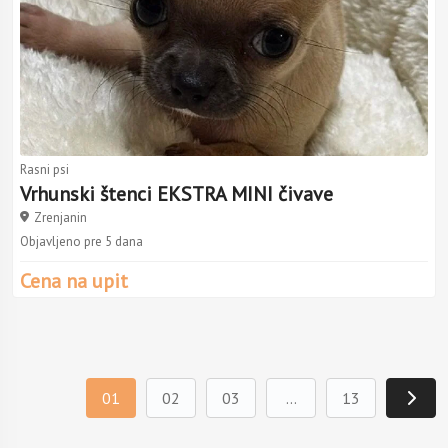
Rasni psi
Vrhunski štenci EKSTRA MINI čivave
Zrenjanin
Objavljeno pre 5 dana
Cena na upit
01
02
03
...
13