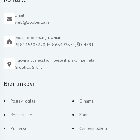
Email
web@zooberza.rs
Podaci o kompaniji DONKIN
PIB: 115605220, MB: 68492874, ŠD: 4791
Trgovina posredstvom pošte ili preko interneta
Grdelica, Srbija
Brzi linkovi
Postavi oglas
O nama
Registruj se
Kontakt
Prijavi se
Cenovni paketi