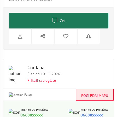
Čet
Gordana
Član od 10. jul 2026.
Prikaži sve oglase
Futog
POGLEDAJ MAPU
Kliknite Da Prikažete
Kliknite Da Prikažete
06688xxxxx
06688xxxxx