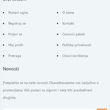
Postavi oglas
O nama
Registruj se
Kontakt
Prijavi se
Cenovni paketi
Moj profil
Politika privatnosti
Pretraga
Uslovi korišćenja
Novosti
Pretplatite se na naše novosti. Obaveštavaćemo vas isključivo o
promocijama. Vaši podaci su sigurni i neće biti prosleđivani
drugima.