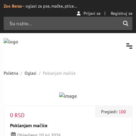
Zoo Berza
– oglasi za pse, mačke, ptice...
Prijavi se
Registruj se
Početna
Oglasi
Poklanjam mačiće
Pregledi:
100
0 RSD
Poklanjam mačiće
Objavljeno 10 jul 2026