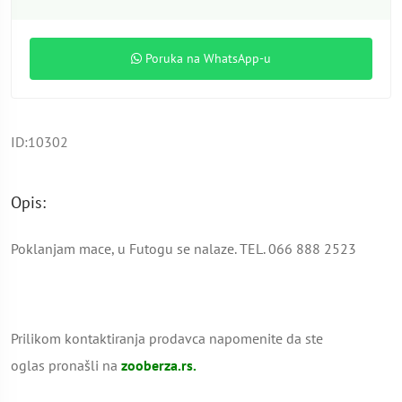
Poruka na WhatsApp-u
ID:10302
Opis:
Poklanjam mace, u Futogu se nalaze. TEL. 066 888 2523
Prilikom kontaktiranja prodavca napomenite da ste
oglas pronašli na
zooberza.rs.