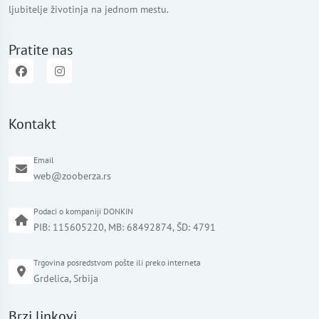
ljubitelje životinja na jednom mestu.
Pratite nas
Kontakt
Email
web@zooberza.rs
Podaci o kompaniji DONKIN
PIB: 115605220, MB: 68492874, ŠD: 4791
Trgovina posredstvom pošte ili preko interneta
Grdelica, Srbija
Brzi linkovi