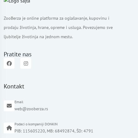
ZooBerza je online platforma za oglašavanje, kupovinu i
prodaju životinja, hrane, opreme i usluga. Povezujemo sve
ljubitelje životinja na jednom mestu.
Pratite nas
Kontakt
Email
web@zooberza.rs
Podaci o kompaniji DONKIN
PIB: 115605220, MB: 68492874, ŠD: 4791