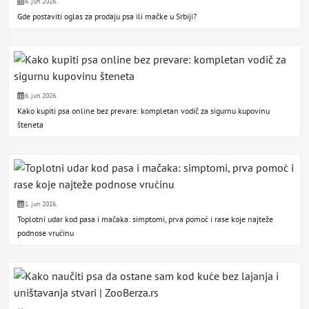
6. jun 2026.
Gde postaviti oglas za prodaju psa ili mačke u Srbiji?
6. jun 2026.
Kako kupiti psa online bez prevare: kompletan vodič za sigurnu kupovinu
šteneta
1. jun 2026.
Toplotni udar kod pasa i mačaka: simptomi, prva pomoć i rase koje najteže
podnose vrućinu