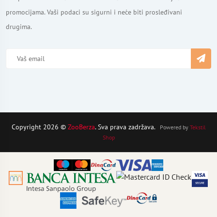
promocijama. Vaši podaci su sigurni i neće biti prosleđivani
drugima.
Copyright 2026 ©
ZooBerza
. Sva prava zadržava.
Powered by
Tekstil
Shop