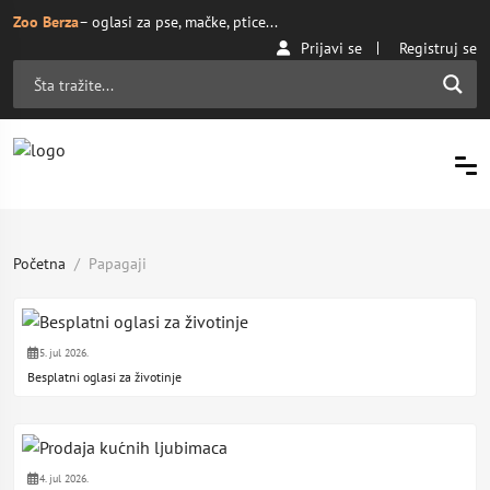
Zoo Berza
– oglasi za pse, mačke, ptice...
Prijavi se
Registruj se
Početna
Papagaji
5. jul 2026.
Besplatni oglasi za životinje
4. jul 2026.