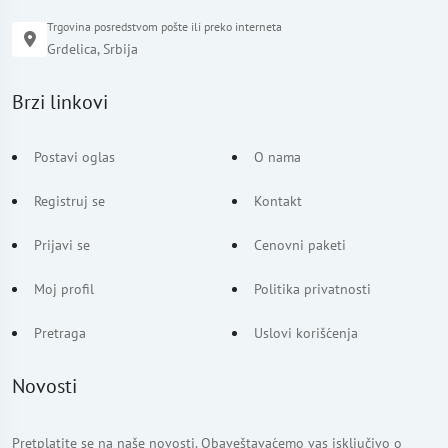
Trgovina posredstvom pošte ili preko interneta
Grdelica, Srbija
Brzi linkovi
Postavi oglas
O nama
Registruj se
Kontakt
Prijavi se
Cenovni paketi
Moj profil
Politika privatnosti
Pretraga
Uslovi korišćenja
Novosti
Pretplatite se na naše novosti. Obaveštavaćemo vas isključivo o