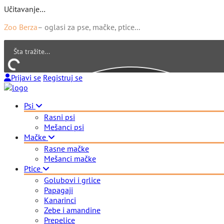
Učitavanje…
Zoo Berza
– oglasi za pse, mačke, ptice...
Prijavi se
Registruj se
Psi
Rasni psi
Mešanci psi
Mačke
Rasne mačke
Mešanci mačke
Ptice
Golubovi i grlice
Papagaji
Kanarinci
Zebe i amandine
Prepelice