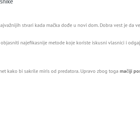
asnike
najvažnijih stvari kada mačka dođe u novi dom. Dobra vest je da v
bjasniti najefikasnije metode koje koriste iskusni vlasnici i odga
met kako bi sakrile miris od predatora. Upravo zbog toga
mačiji po