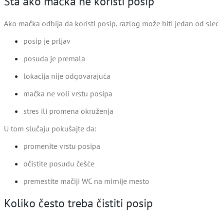
Šta ako mačka ne koristi posip
Ako mačka odbija da koristi posip, razlog može biti jedan od sle
posip je prljav
posuda je premala
lokacija nije odgovarajuća
mačka ne voli vrstu posipa
stres ili promena okruženja
U tom slučaju pokušajte da:
promenite vrstu posipa
očistite posudu češće
premestite mačiji WC na mirnije mesto
Koliko često treba čistiti posip