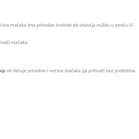
ećina mačaka ima prirodan instinkt da obavlja nuždu u pesku ili
jivači mačaka.
sip
im deluje prirodno i većina mačaka ga prihvati bez problema.