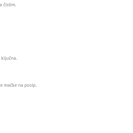
 čistim.
a ključna.
je mačke na posip.