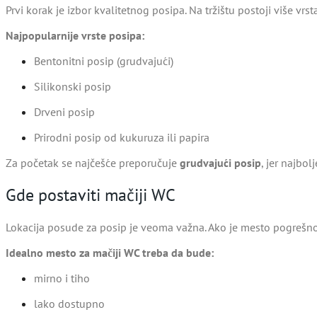
Prvi korak je izbor kvalitetnog posipa. Na tržištu postoji više vrst
Najpopularnije vrste posipa:
Bentonitni posip (grudvajući)
Silikonski posip
Drveni posip
Prirodni posip od kukuruza ili papira
Za početak se najčešće preporučuje
grudvajući posip
, jer najbol
Gde postaviti mačiji WC
Lokacija posude za posip je veoma važna. Ako je mesto pogrešn
Idealno mesto za mačiji WC treba da bude:
mirno i tiho
lako dostupno