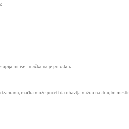
a:
je upija mirise i mačkama je prirodan.
o izabrano, mačka može početi da obavlja nuždu na drugim mesti