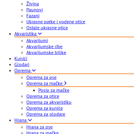
Živina
Paunovi
Fazani
Ukrasne patke i vodene ptice
Ostale ukrasne ptice
Akvaristika
Akvarijumi
Akvarijumske ribe
Akvarijumske biljke
Kunići
Glodari
Oprema
Oprema za pse
Oprema za mačke
Posip za mačke
Oprema za ptice
Oprema za akvaristiku
Oprema za kuniće
Oprema za glodare
Hrana
Hrana za pse
Hrana za mačke