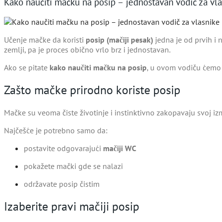
Kako naučiti mačku na posip – jednostavan vodič za vl
Učenje mačke da koristi
posip (mačiji pesak)
jedna je od prvih i 
zemlji, pa je proces obično vrlo brz i jednostavan.
Ako se pitate
kako naučiti mačku na posip
, u ovom vodiču ćemo o
Zašto mačke prirodno koriste posip
Mačke su veoma čiste životinje i instinktivno zakopavaju svoj iz
Najčešće je potrebno samo da:
postavite odgovarajući
mačiji WC
pokažete mački gde se nalazi
održavate posip čistim
Izaberite pravi mačiji posip