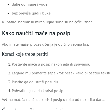
dalje od hrane i vode
bez previše ljudi i buke
Kupatilo, hodnik ili miran ugao sobe su najčešći izbor.
Kako naučiti mače na posip
Ako imate
mače
, proces učenja je obično veoma brz.
Koraci koje treba pratiti
Postavite mače u posip nakon jela ili spavanja.
Lagano mu pomerite šape kroz pesak kako bi osetilo tekst
Pustite ga da istraži posudu.
Pohvalite ga kada koristi posip.
Većina mačića nauči da koristi posip u roku od nekoliko dana.