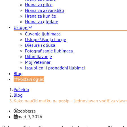
Hrana za ptice
Hrana za akvaristiku
Hrana za kuniće
Hrana za glodare
Usluge
Čuvanje ljubimaca
Usluge šišanja i nege
Dresura i obuka
Fotografisanje ljubimaca
Udomljavanje
Moj Veterinar
Izgubljeni I pronađeni ljubimci
Blog
Postavi oglas
Početna
Blog
Kako naučiti mačku na posip – jednostavan vodič za vlasn
zooberza
mart 9, 2026