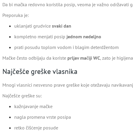
Da bi mačka redovno koristila posip, veoma je važno održavati ga
Preporuka je:
uklanjati grudvice
svaki dan
kompletno menjati posip
jednom nedeljno
prati posudu toplom vodom i blagim deterdžentom
Mačke često odbijaju da koriste
prljav mačiji WC
, zato je higijen
Najčešće greške vlasnika
Mnogi vlasnici nesvesno prave greške koje otežavaju navikavan
Najčešće greške su:
kažnjavanje mačke
nagla promena vrste posipa
retko čišćenje posude