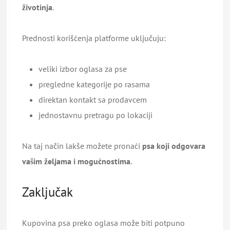
životinja
.
Prednosti korišćenja platforme uključuju:
veliki izbor oglasa za pse
pregledne kategorije po rasama
direktan kontakt sa prodavcem
jednostavnu pretragu po lokaciji
Na taj način lakše možete pronaći
psa koji odgovara
vašim željama i mogućnostima
.
Zaključak
Kupovina psa preko oglasa može biti potpuno