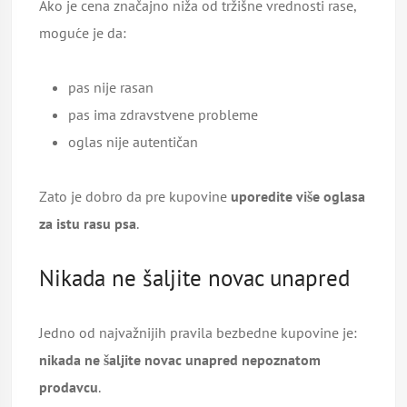
Ako je cena značajno niža od tržišne vrednosti rase,
moguće je da:
pas nije rasan
pas ima zdravstvene probleme
oglas nije autentičan
Zato je dobro da pre kupovine
uporedite više oglasa
za istu rasu psa
.
Nikada ne šaljite novac unapred
Jedno od najvažnijih pravila bezbedne kupovine je:
nikada ne šaljite novac unapred nepoznatom
prodavcu
.