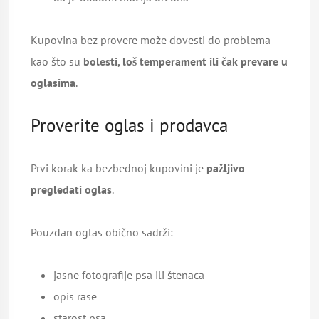
Kupovina bez provere može dovesti do problema
kao što su
bolesti, loš temperament ili čak prevare u
oglasima
.
Proverite oglas i prodavca
Prvi korak ka bezbednoj kupovini je
pažljivo
pregledati oglas
.
Pouzdan oglas obično sadrži:
jasne fotografije psa ili štenaca
opis rase
starost psa