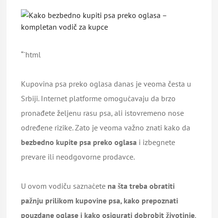
“`html
Kupovina psa preko oglasa danas je veoma česta u
Srbiji. Internet platforme omogućavaju da brzo
pronađete željenu rasu psa, ali istovremeno nose
određene rizike. Zato je veoma važno znati kako da
bezbedno kupite psa preko oglasa
i izbegnete
prevare ili neodgovorne prodavce.
U ovom vodiču saznaćete
na šta treba obratiti
pažnju prilikom kupovine psa, kako prepoznati
pouzdane oglase i kako osigurati dobrobit životinje
.