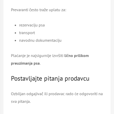
Prevaranti često traže uplatu za:
rezervaciju psa
transport
navodnu dokumentaciju
Plaćanje je najsigurnije izvršiti
lično prilikom
preuzimanja psa
.
Postavljajte pitanja prodavcu
Ozbiljan odgajivač ili prodavac rado će odgovoriti na
sva pitanja.