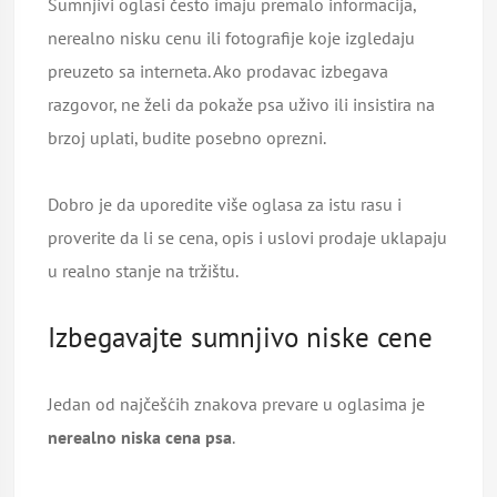
Sumnjivi oglasi često imaju premalo informacija,
nerealno nisku cenu ili fotografije koje izgledaju
preuzeto sa interneta. Ako prodavac izbegava
razgovor, ne želi da pokaže psa uživo ili insistira na
brzoj uplati, budite posebno oprezni.
Dobro je da uporedite više oglasa za istu rasu i
proverite da li se cena, opis i uslovi prodaje uklapaju
u realno stanje na tržištu.
Izbegavajte sumnjivo niske cene
Jedan od najčešćih znakova prevare u oglasima je
nerealno niska cena psa
.