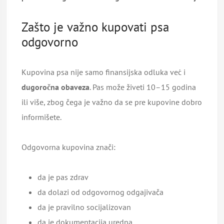
Zašto je važno kupovati psa
odgovorno
Kupovina psa nije samo finansijska odluka već i
dugoročna obaveza
. Pas može živeti 10–15 godina
ili više, zbog čega je važno da se pre kupovine dobro
informišete.
Odgovorna kupovina znači:
da je pas zdrav
da dolazi od odgovornog odgajivača
da je pravilno socijalizovan
da je dokumentacija uredna