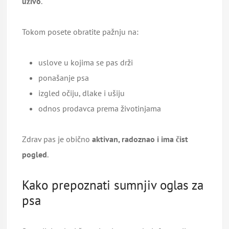
uživo
.
Tokom posete obratite pažnju na:
uslove u kojima se pas drži
ponašanje psa
izgled očiju, dlake i ušiju
odnos prodavca prema životinjama
Zdrav pas je obično
aktivan, radoznao i ima čist
pogled
.
Kako prepoznati sumnjiv oglas za
psa