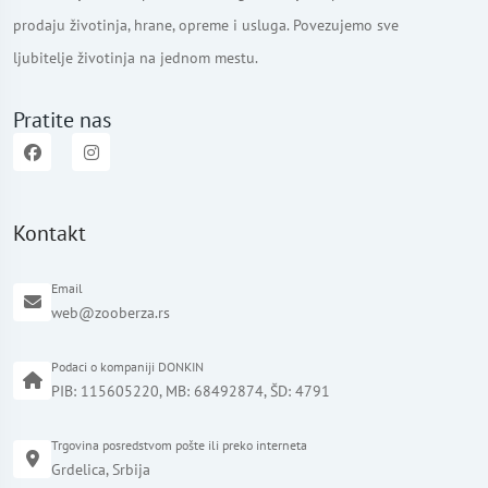
prodaju životinja, hrane, opreme i usluga. Povezujemo sve
ljubitelje životinja na jednom mestu.
Pratite nas
Kontakt
Email
web@zooberza.rs
Podaci o kompaniji DONKIN
PIB: 115605220, MB: 68492874, ŠD: 4791
Trgovina posredstvom pošte ili preko interneta
Grdelica, Srbija