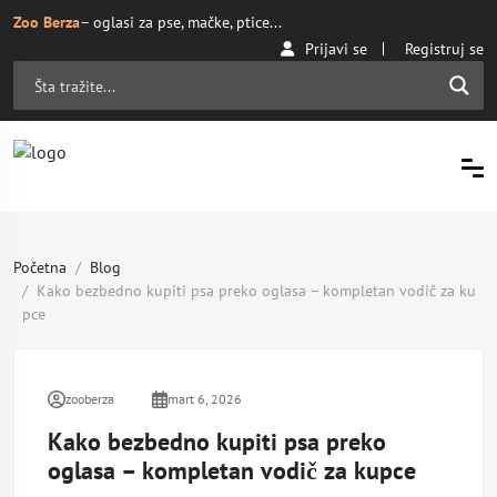
Zoo Berza
– oglasi za pse, mačke, ptice...
Prijavi se
Registruj se
Početna
Blog
Kako bezbedno kupiti psa preko oglasa – kompletan vodič za ku
pce
zooberza
mart 6, 2026
Kako bezbedno kupiti psa preko
oglasa – kompletan vodič za kupce