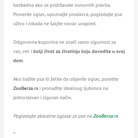
bezbedna ako se pridržavate osnovnih pravila.
Proverite oglas, upoznajte prodavca, pogledajte psa
uživo i nikada ne šaljite novac unapred.
Odgovorna kupovina ne znači samo sigurnost za
vas, već i
bolji život za životinju koju dovodite u svoj
dom
.
Ako tražite psa ili želite da objavite oglas, posetite
ZooBerza.rs
i pronađite idealnog ljubimca na
jednostavan i siguran način.
Pogledajte aktuelne oglase za pse na
ZooBerza.rs
“`