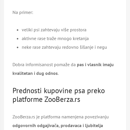
Na primer:
veliki psi zahtevaju više prostora
aktivne rase traže mnogo kretanja
neke rase zahtevaju redovno šišanje i negu
Dobra informisanost pomaže da
pas i vlasnik imaju
kvalitetan i dug odnos
.
Prednosti kupovine psa preko
platforme ZooBerza.rs
ZooBerza.rs je platforma namenjena povezivanju
odgovornih odgajivača, prodavaca i ljubitelja