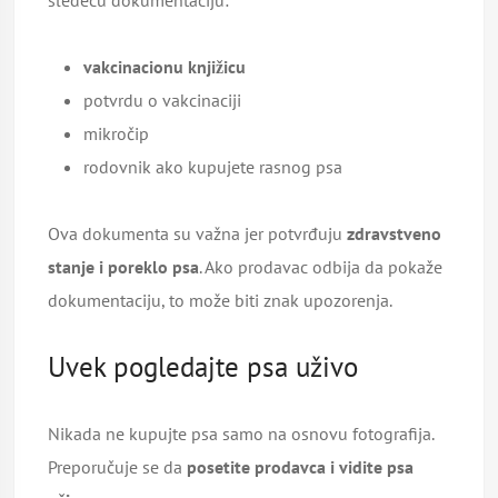
sledeću dokumentaciju:
vakcinacionu knjižicu
potvrdu o vakcinaciji
mikročip
rodovnik ako kupujete rasnog psa
Ova dokumenta su važna jer potvrđuju
zdravstveno
stanje i poreklo psa
. Ako prodavac odbija da pokaže
dokumentaciju, to može biti znak upozorenja.
Uvek pogledajte psa uživo
Nikada ne kupujte psa samo na osnovu fotografija.
Preporučuje se da
posetite prodavca i vidite psa