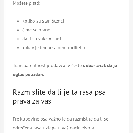
Možete pitati:
koliko su stari štenci
čime se hrane
da li su vakcinisani
kakav je temperament roditelja
Transparentnost prodavca je često
dobar znak da je
oglas pouzdan
.
Razmislite da li je ta rasa psa
prava za vas
Pre kupovine psa važno je da razmislite da li se
određena rasa uklapa u vaš način života.