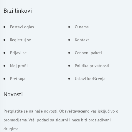
Brzi linkovi
Postavi oglas
O nama
Registruj se
Kontakt
Prijavi se
Cenovni paketi
Moj profil
Politika privatnosti
Pretraga
Uslovi korišćenja
Novosti
Pretplatite se na naše novosti. Obaveštavaćemo vas isključivo o
promocijama. Vaši podaci su sigurni i neće biti prosleđivani
drugima.