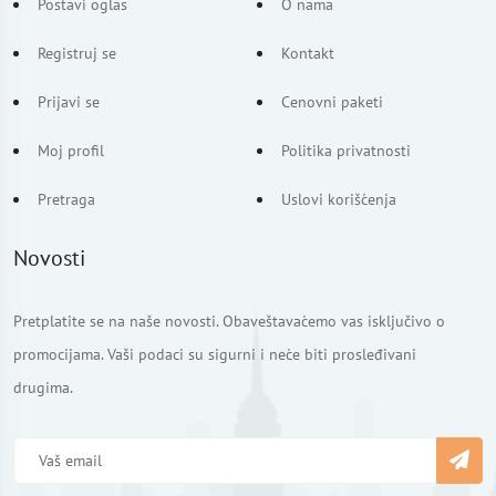
Postavi oglas
O nama
Registruj se
Kontakt
Prijavi se
Cenovni paketi
Moj profil
Politika privatnosti
Pretraga
Uslovi korišćenja
Novosti
Pretplatite se na naše novosti. Obaveštavaćemo vas isključivo o
promocijama. Vaši podaci su sigurni i neće biti prosleđivani
drugima.