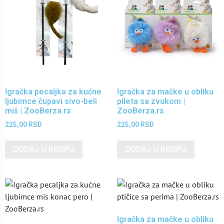
Igračka pecaljka za kućne
Igračka za mačke u obliku
ljubimce čupavi sivo-beli
pileta sa zvukom |
miš | ZooBerza.rs
ZooBerza.rs
225,00
RSD
225,00
RSD
DODAJ U KORPU
DODAJ U KORPU
Igračka za mačke u obliku