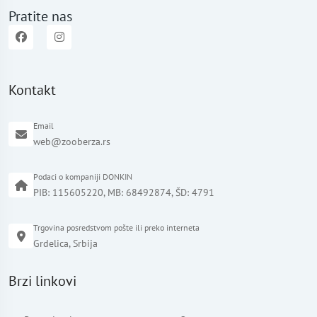
Pratite nas
Kontakt
Email
web@zooberza.rs
Podaci o kompaniji DONKIN
PIB: 115605220, MB: 68492874, ŠD: 4791
Trgovina posredstvom pošte ili preko interneta
Grdelica, Srbija
Brzi linkovi