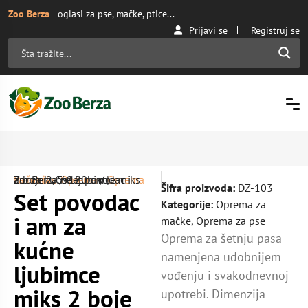
Zoo Berza
– oglasi za pse, mačke, ptice...
Prijavi se
Registruj se
Početna
Oprema za mačke
/ Set povodac i am za kućne ljubimce miks 2 boje 2, 5×120 cm | ZooBerza.rs
/
Oprema
/
Šifra proizvoda:
DZ-103
Set povodac
Kategorije:
Oprema za
i am za
mačke
,
Oprema za pse
Oprema za šetnju pasa
kućne
namenjena udobnijem
ljubimce
vođenju i svakodnevnoj
miks 2 boje
upotrebi. Dimenzija