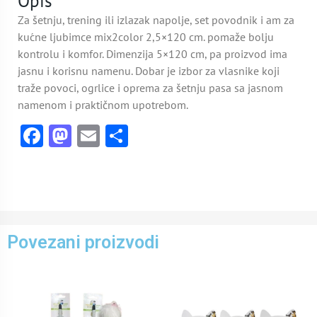
Opis
Za šetnju, trening ili izlazak napolje, set povodnik i am za
kućne ljubimce mix2color 2,5×120 cm. pomaže bolju
kontrolu i komfor. Dimenzija 5×120 cm, pa proizvod ima
jasnu i korisnu namenu. Dobar je izbor za vlasnike koji
traže povoci, ogrlice i oprema za šetnju pasa sa jasnom
namenom i praktičnom upotrebom.
Facebook
Mastodon
Email
Share
Povezani proizvodi