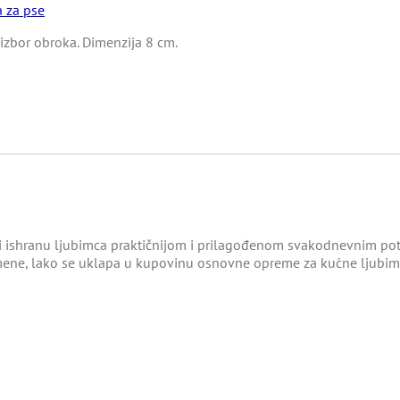
 za pse
izbor obroka. Dimenzija 8 cm.
ni ishranu ljubimca praktičnijom i prilagođenom svakodnevnim pot
ene, lako se uklapa u kupovinu osnovne opreme za kućne ljubim