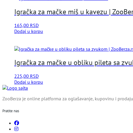
Igračka za mačke miš u kavezu | ZooBer
165,00
RSD
Dodaj u korpu
Igračka za mačke u obliku pileta sa zv
225,00
RSD
Dodaj u korpu
ZooBerza je online platforma za oglašavanje, kupovinu i prodaju 
Pratite nas