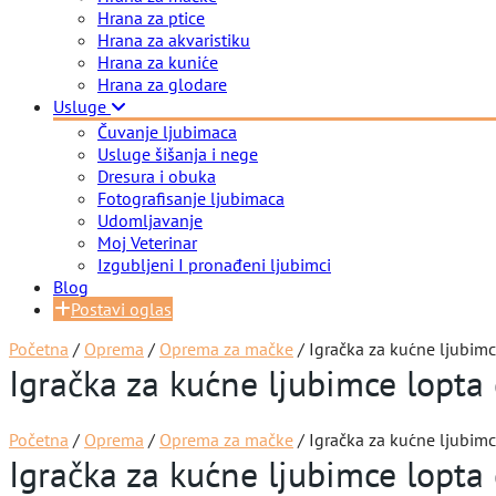
Hrana za ptice
Hrana za akvaristiku
Hrana za kuniće
Hrana za glodare
Usluge
Čuvanje ljubimaca
Usluge šišanja i nege
Dresura i obuka
Fotografisanje ljubimaca
Udomljavanje
Moj Veterinar
Izgubljeni I pronađeni ljubimci
Blog
Postavi oglas
Početna
/
Oprema
/
Oprema za mačke
/ Igračka za kućne ljubimc
Igračka za kućne ljubimce lopta 
Početna
/
Oprema
/
Oprema za mačke
/ Igračka za kućne ljubimc
Igračka za kućne ljubimce lopta 