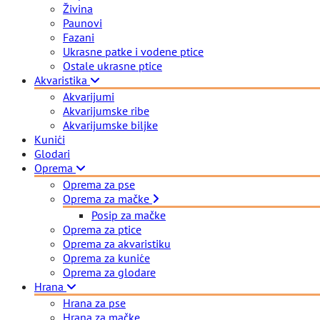
Živina
Paunovi
Fazani
Ukrasne patke i vodene ptice
Ostale ukrasne ptice
Akvaristika
Akvarijumi
Akvarijumske ribe
Akvarijumske biljke
Kunići
Glodari
Oprema
Oprema za pse
Oprema za mačke
Posip za mačke
Oprema za ptice
Oprema za akvaristiku
Oprema za kuniće
Oprema za glodare
Hrana
Hrana za pse
Hrana za mačke