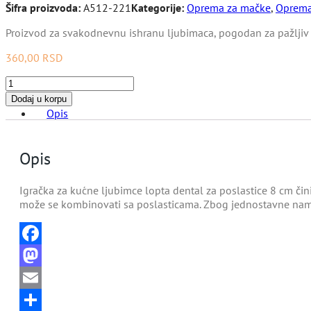
Šifra proizvoda:
A512-221
Kategorije:
Oprema za mačke
,
Oprema
Proizvod za svakodnevnu ishranu ljubimaca, pogodan za pažljiv 
360,00
RSD
Igračka
za
Dodaj u korpu
kućne
Opis
ljubimce
lopta
dental
Opis
za
poslastice
Igračka za kućne ljubimce lopta dental za poslastice 8 cm či
8
može se kombinovati sa poslasticama. Zbog jednostavne nam
cm
|
ZooBerza.rs
količina
Facebook
Mastodon
Email