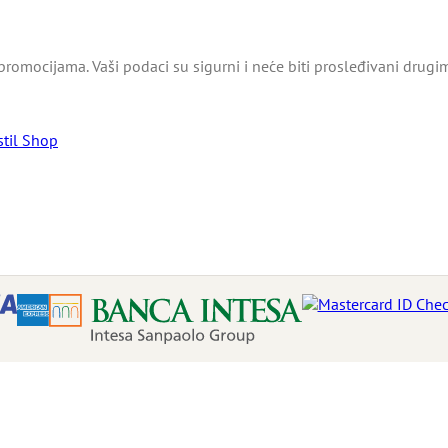
promocijama. Vaši podaci su sigurni i neće biti prosleđivani drugi
stil Shop