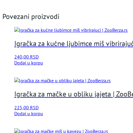
Share
Povezani proizvodi
Igračka za kućne ljubimce miš vibrirajuć
240,00
RSD
Dodaj u korpu
Igračka za mačke u obliku jajeta | ZooB
225,00
RSD
Dodaj u korpu