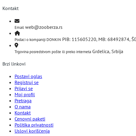
Kontakt
web@zooberza.rs
Email
PIB: 115605220, MB: 68492874, Š
Podaci o kompaniji DONKIN
Grdelica, Srbija
Trgovina posredstvom pošte ili preko interneta
Brzi linkovi
Postavi oglas
Registruj se
Prijavi se
Moj profil
Pretraga
O nama
Kontakt
Cenovni paketi
Politika privatnosti
Uslovi korišćenja