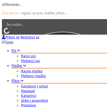
Učitavanje…
Zoo Berza
– oglasi za pse, mačke, ptice...
Prijavi se
Registruj se
Psi
Rasni psi
Mešanci psi
Mačke
Rasne mačke
Mešanci mačke
Ptice
Golubovi i grlice
Papagaji
Kanarinci
Zebe i amandine
Prepelice