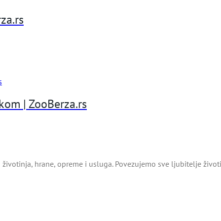
za.rs
ukom | ZooBerza.rs
životinja, hrane, opreme i usluga. Povezujemo sve ljubitelje živo