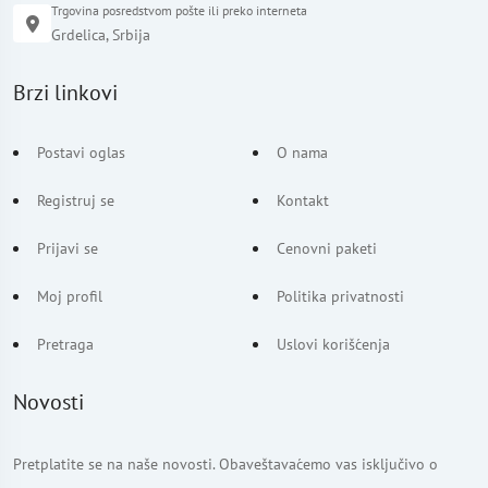
Trgovina posredstvom pošte ili preko interneta
Grdelica, Srbija
Brzi linkovi
Postavi oglas
O nama
Registruj se
Kontakt
Prijavi se
Cenovni paketi
Moj profil
Politika privatnosti
Pretraga
Uslovi korišćenja
Novosti
Pretplatite se na naše novosti. Obaveštavaćemo vas isključivo o