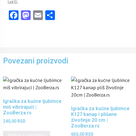
lakši.
Facebook
Mastodon
Email
Share
Povezani proizvodi
Igračka za kućne ljubimce
miš vibrirajući |
Igračka za kućne ljubimce
ZooBerza.rs
K127 kanap i plišane
životinje 20 cm |
240,00
RSD
ZooBerza.rs
650,00
RSD