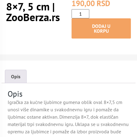
190,00
RSD
8×7, 5 cm |
ZooBerza.rs
DODAJ U
KORPU
Opis
Opis
Igračka za kućne ljubimce gumena oblik oval 8×7,5 cm
unosi više dinamike u svakodnevnu igru i pomaže da
ljubimac ostane aktivan. Dimenzija 8×7, dok elastičan
materijal trpi svakodnevnu igru. Uklapa se u svakodnevnu
opremu za ljubimce i pomaže da izbor proizvoda bude