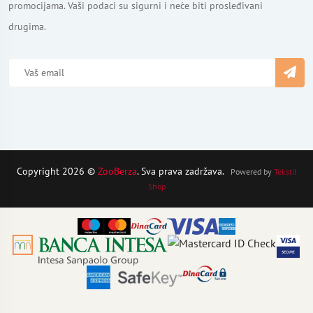
promocijama. Vaši podaci su sigurni i neće biti prosleđivani
drugima.
Copyright 2026 ©
ZooBerza
. Sva prava zadržava.
Powered by
Tekstil
Shop