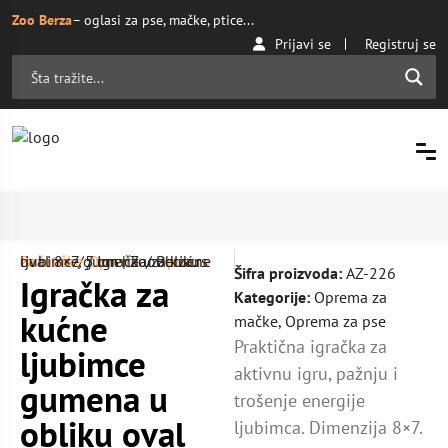
Zoo Berza
– oglasi za pse, mačke, ptice...
Prijavi se
Registruj se
Početna
Oprema za mačke
/ Igračka za kućne ljubimce gumena u obliku oval 8×7, 5 cm | ZooBerza.rs
/
Oprema
/
Šifra proizvoda:
AZ-226
Igračka za
Kategorije:
Oprema za
kućne
mačke
,
Oprema za pse
Praktična igračka za
ljubimce
aktivnu igru, pažnju i
gumena u
trošenje energije
obliku oval
ljubimca. Dimenzija 8×7.