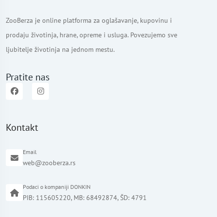
ZooBerza je online platforma za oglašavanje, kupovinu i
prodaju životinja, hrane, opreme i usluga. Povezujemo sve
ljubitelje životinja na jednom mestu.
Pratite nas
Kontakt
Email
web@zooberza.rs
Podaci o kompaniji DONKIN
PIB: 115605220, MB: 68492874, ŠD: 4791