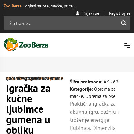
Zoo Berza
– oglasi za pse, mačke, ptice...
Prijavi se
Registruj se
Početna
Oprema za mačke
/ Igračka za kućne ljubimce gumena u obliku bodljikava kost 19×7 cm | ZooBerza.rs
/
Oprema
/
Šifra proizvoda:
AZ-262
Igračka za
Kategorije:
Oprema za
kućne
mačke
,
Oprema za pse
Praktična igračka za
ljubimce
aktivnu igru, pažnju i
gumena u
trošenje energije
obliku
ljubimca. Dimenzija