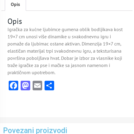
Opis
Opis
Igračka za kućne ljubimce gumena oblik bodljikava kost
19×7 cm unosi više dinamike u svakodnevnu igru i
pomaže da ljubimac ostane aktivan. Dimenzija 19×7 cm,
elastičan materijal trpi svakodnevnu igru, a teksturisana
površina poboljšava hvat. Dobar je izbor za vlasnike koji
traže igračke za pse i mačke sa jasnom namenom i
praktičnom upotrebom.
Facebook
Mastodon
Email
Share
Povezani proizvodi