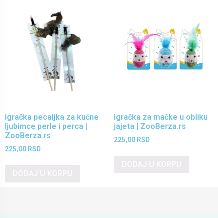
Igračka pecaljka za kućne
Igračka za mačke u obliku
ljubimce perle i perca |
jajeta | ZooBerza.rs
ZooBerza.rs
225,00
RSD
225,00
RSD
DODAJ U KORPU
DODAJ U KORPU