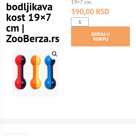
19×7 cm.
bodljikava
390,00
RSD
kost 19×7
cm |
DODAJ U
ZooBerza.rs
KORPU