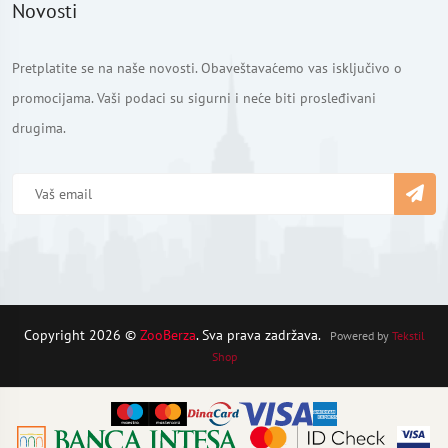
Novosti
Pretplatite se na naše novosti. Obaveštavaćemo vas isključivo o
promocijama. Vaši podaci su sigurni i neće biti prosleđivani
drugima.
Copyright 2026 ©
ZooBerza
. Sva prava zadržava.
Powered by
Tekstil
Shop