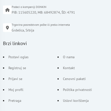
Podaci o kompaniji DONKIN
PIB: 115605220, MB: 68492874, ŠD: 4791
Trgovina posredstvom pošte ili preko interneta
Grdelica, Srbija
Brzi linkovi
Postavi oglas
O nama
Registruj se
Kontakt
Prijavi se
Cenovni paketi
Moj profil
Politika privatnosti
Pretraga
Uslovi korišćenja