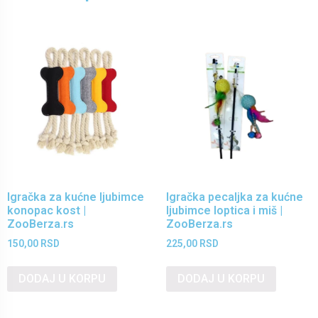
Igračka za kućne ljubimce
Igračka pecaljka za kućne
konopac kost |
ljubimce loptica i miš |
ZooBerza.rs
ZooBerza.rs
150,00
RSD
225,00
RSD
DODAJ U KORPU
DODAJ U KORPU