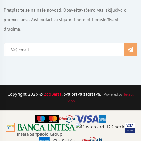
Pretplatite se na naše novosti. Obaveštavaćemo vas isključivo o
promocijama. Vaši podaci su sigurni i neće biti prosleđivani
drugima.
Copyright 2026 ©
ZooBerza
. Sva prava zadržava.
Powered by
Tekstil
Shop