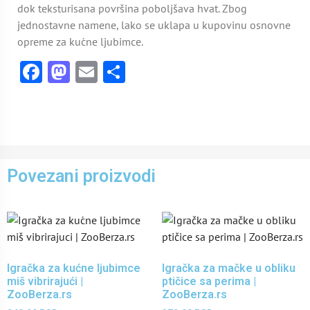
dok teksturisana površina poboljšava hvat. Zbog
jednostavne namene, lako se uklapa u kupovinu osnovne
opreme za kućne ljubimce.
Facebook
Mastodon
Email
Share
Povezani proizvodi
Igračka za kućne ljubimce
Igračka za mačke u obliku
miš vibrirajući |
ptičice sa perima |
ZooBerza.rs
ZooBerza.rs