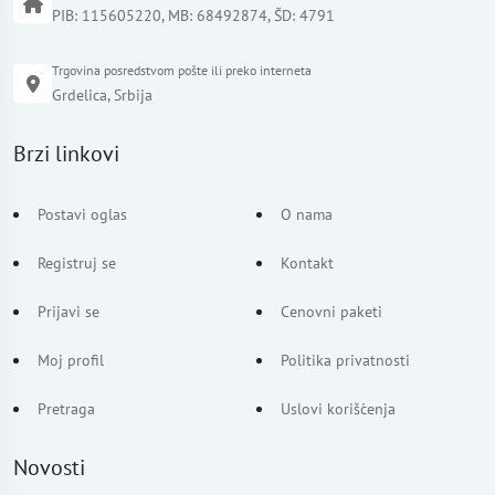
PIB: 115605220, MB: 68492874, ŠD: 4791
Trgovina posredstvom pošte ili preko interneta
Grdelica, Srbija
Brzi linkovi
Postavi oglas
O nama
Registruj se
Kontakt
Prijavi se
Cenovni paketi
Moj profil
Politika privatnosti
Pretraga
Uslovi korišćenja
Novosti