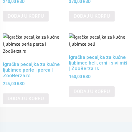
240,00
RSD
370,00
RSD
DODAJ U KORPU
DODAJ U KORPU
Igračka pecaljka za kućne
ljubimce beli, crni i sivi miš
Igračka pecaljka za kućne
| ZooBerza.rs
ljubimce perle i perca |
ZooBerza.rs
160,00
RSD
225,00
RSD
DODAJ U KORPU
DODAJ U KORPU