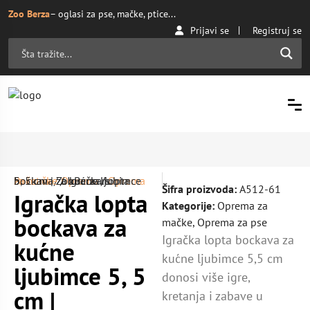
Zoo Berza
– oglasi za pse, mačke, ptice...
Prijavi se
Registruj se
Početna
Oprema za mačke
/ Igračka lopta bockava za kućne ljubimce 5, 5 cm | ZooBerza.rs
/
Oprema
/
Šifra proizvoda:
A512-61
Igračka lopta
Kategorije:
Oprema za
bockava za
mačke
,
Oprema za pse
Igračka lopta bockava za
kućne
kućne ljubimce 5,5 cm
ljubimce 5, 5
donosi više igre,
cm |
kretanja i zabave u