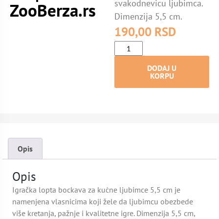
svakodnevicu ljubimca.
ZooBerza.rs
Dimenzija 5,5 cm.
190,00
RSD
DODAJ U
KORPU
Opis
Opis
Igračka lopta bockava za kućne ljubimce 5,5 cm je
namenjena vlasnicima koji žele da ljubimcu obezbede
više kretanja, pažnje i kvalitetne igre. Dimenzija 5,5 cm,