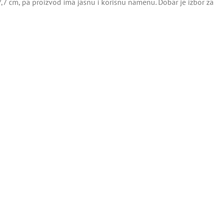
7 cm, pa proizvod ima jasnu i korisnu namenu. Dobar je izbor za