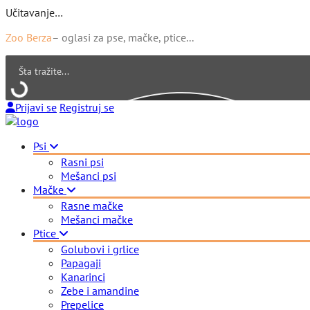
Učitavanje…
Zoo Berza
– oglasi za pse, mačke, ptice...
Prijavi se
Registruj se
Psi
Rasni psi
Mešanci psi
Mačke
Rasne mačke
Mešanci mačke
Ptice
Golubovi i grlice
Papagaji
Kanarinci
Zebe i amandine
Prepelice