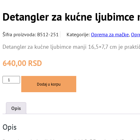
Detangler za kućne ljubimce m
Šifra proizvoda:
B512-251
Kategorije:
Oprema za mačke
,
Opr
Detangler za kućne ljubimce manji 16,5×7,7 cm je prakt
640,00
RSD
Detangler
Dodaj u korpu
za
kućne
ljubimce
manji
Opis
16,
5x7,
7
Opis
cm
|