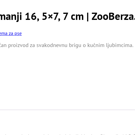
anji 16, 5×7, 7 cm | ZooBerza
ema za pse
ičan proizvod za svakodnevnu brigu o kućnim ljubimcima.