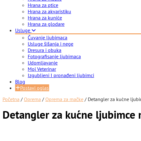
Hrana za ptice
Hrana za akvaristiku
Hrana za kuniće
Hrana za glodare
Usluge
Čuvanje ljubimaca
Usluge šišanja i nege
Dresura i obuka
Fotografisanje ljubimaca
Udomljavanje
Moj Veterinar
Izgubljeni I pronađeni ljubimci
Blog
Postavi oglas
Početna
/
Oprema
/
Oprema za mačke
/ Detangler za kućne ljubi
Detangler za kućne ljubimce m