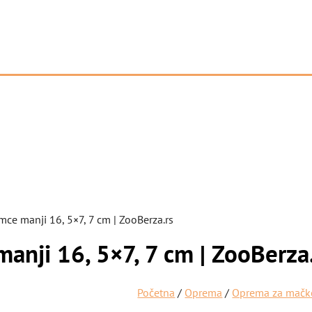
mce manji 16, 5×7, 7 cm | ZooBerza.rs
anji 16, 5×7, 7 cm | ZooBerza
Početna
/
Oprema
/
Oprema za mačk