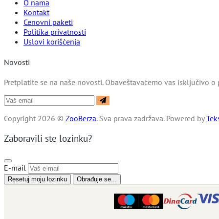
O nama
Kontakt
Cenovni paketi
Politika privatnosti
Uslovi korišćenja
Novosti
Pretplatite se na naše novosti. Obaveštavaćemo vas isključivo o 
Copyright 2026 ©
ZooBerza
. Sva prava zadržava.
Powered by
Tek
Zaboravili ste lozinku?
E-mail
Resetuj moju lozinku
Obrađuje se...