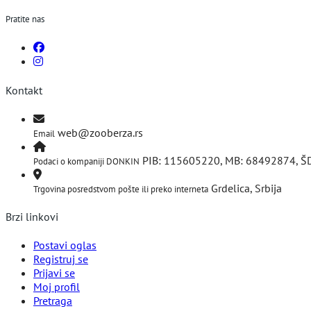
Pratite nas
Kontakt
web@zooberza.rs
Email
PIB: 115605220, MB: 68492874, Š
Podaci o kompaniji DONKIN
Grdelica, Srbija
Trgovina posredstvom pošte ili preko interneta
Brzi linkovi
Postavi oglas
Registruj se
Prijavi se
Moj profil
Pretraga