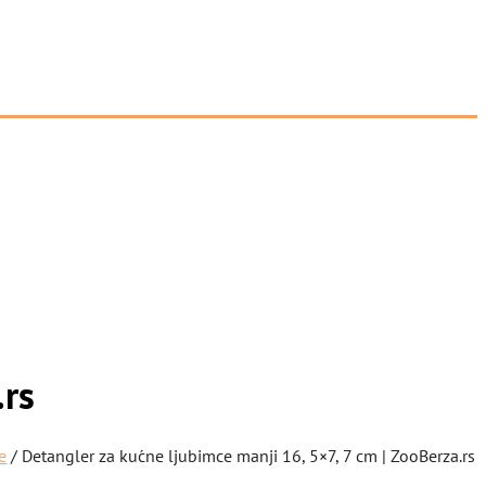
.rs
e
/ Detangler za kućne ljubimce manji 16, 5×7, 7 cm | ZooBerza.rs