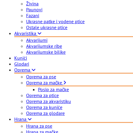
Živina
Paunovi
Fazani
Ukrasne patke i vodene ptice
Ostale ukrasne ptice
Akvaristika
Akvarijumi
Akvarijumske ribe
Akvarijumske biljke
Kunići
Glodari
Oprema
Oprema za pse
Oprema za mačke
Posip za mačke
Oprema za ptice
Oprema za akvaristiku
Oprema za kuniće
Oprema za glodare
Hrana
Hrana za pse
Hrana za mačke