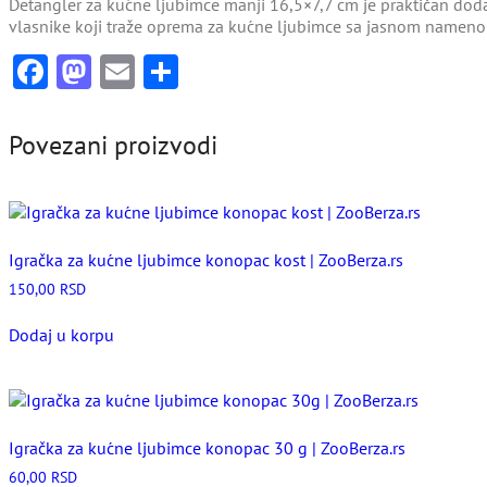
Detangler za kućne ljubimce manji 16,5×7,7 cm je praktičan dod
ZooBerza.rs
vlasnike koji traže oprema za kućne ljubimce sa jasnom namen
količina
Facebook
Mastodon
Email
Share
Povezani proizvodi
Igračka za kućne ljubimce konopac kost | ZooBerza.rs
150,00
RSD
Dodaj u korpu
Igračka za kućne ljubimce konopac 30 g | ZooBerza.rs
60,00
RSD