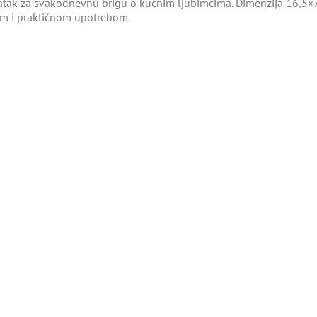
atak za svakodnevnu brigu o kućnim ljubimcima. Dimenzija 16,5×7,
om i praktičnom upotrebom.