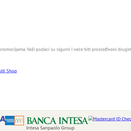
promocijama. Vaši podaci su sigurni i neće biti prosleđivani drugi
stil Shop