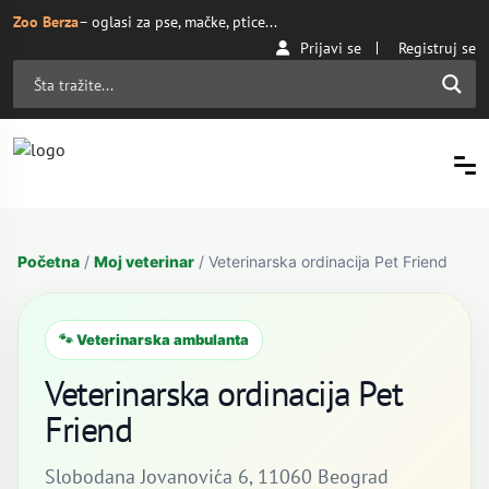
Zoo Berza
– oglasi za pse, mačke, ptice...
Prijavi se
Registruj se
Početna
/
Moj veterinar
/ Veterinarska ordinacija Pet Friend
🐾 Veterinarska ambulanta
Veterinarska ordinacija Pet
Friend
Slobodana Jovanovića 6, 11060 Beograd