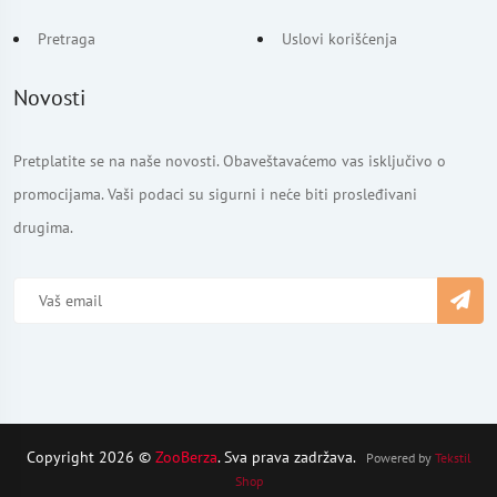
Pretraga
Uslovi korišćenja
Novosti
Pretplatite se na naše novosti. Obaveštavaćemo vas isključivo o
promocijama. Vaši podaci su sigurni i neće biti prosleđivani
drugima.
Copyright 2026 ©
ZooBerza
. Sva prava zadržava.
Powered by
Tekstil
Shop