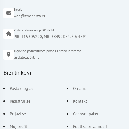
Email
web@zooberza.rs
Podaci o kompaniji DONKIN
PIB: 115605220, MB: 68492874, ŠD: 4791
Trgovina posredstvom pošte ili preko interneta
Grdelica, Srbija
Brzi linkovi
Postavi oglas
O nama
Registruj se
Kontakt
Prijavi se
Cenovni paketi
Moj profil
Politika privatnosti