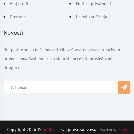
Moj profil
Politika privatnosti
Pretraga
Uslovi korišćenja
Novosti
Pretplatite se na naše novosti. Obaveštavaćemo vas isključivo o
promocijama. Vaši podaci su sigurni i neće biti prosleđivani
drugima.
Copyright 2026 ©
ZooBerza
. Sva prava zadržava.
Powered by
Tekstil