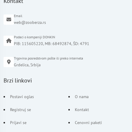
Kontakt
Email
web@zooberza.rs
Podaci o kompaniji DONKIN
PIB: 115605220, MB: 68492874, ŠD: 4791
Trgovina posredstvom pošte ili preko interneta
Grdelica, Srbija
Brzi linkovi
Postavi oglas
O nama
Registruj se
Kontakt
Prijavi se
Cenovni paketi