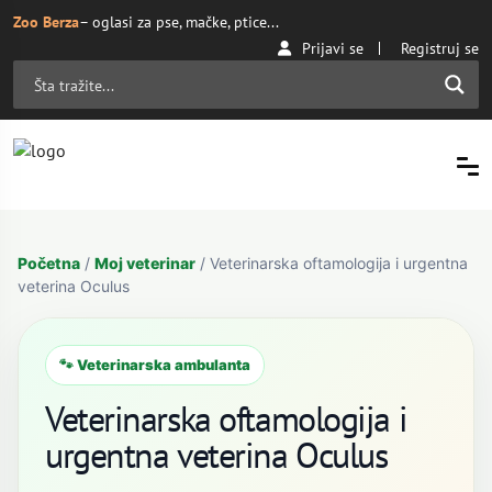
Zoo Berza
– oglasi za pse, mačke, ptice...
Prijavi se
Registruj se
Početna
/
Moj veterinar
/ Veterinarska oftamologija i urgentna
veterina Oculus
🐾 Veterinarska ambulanta
Veterinarska oftamologija i
urgentna veterina Oculus