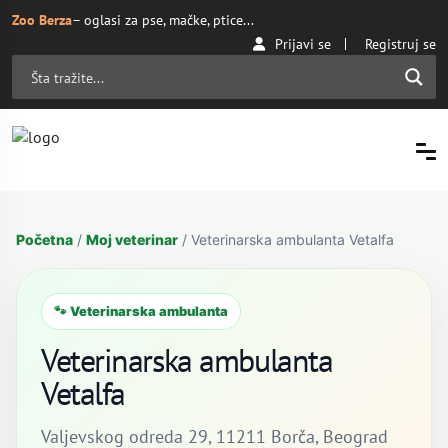
Zoo Berza
– oglasi za pse, mačke, ptice...
Prijavi se
Registruj se
Početna
/
Moj veterinar
/ Veterinarska ambulanta Vetalfa
🐾 Veterinarska ambulanta
Veterinarska ambulanta
Vetalfa
Valjevskog odreda 29, 11211 Borča, Beograd