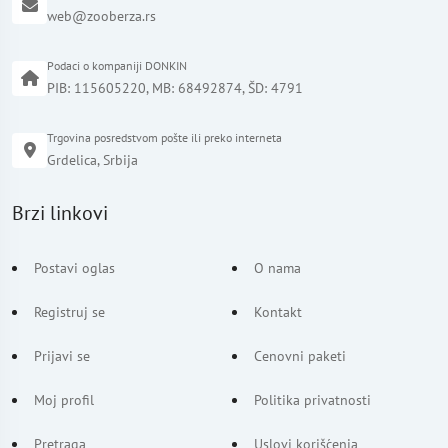
web@zooberza.rs
Podaci o kompaniji DONKIN
PIB: 115605220, MB: 68492874, ŠD: 4791
Trgovina posredstvom pošte ili preko interneta
Grdelica, Srbija
Brzi linkovi
Postavi oglas
O nama
Registruj se
Kontakt
Prijavi se
Cenovni paketi
Moj profil
Politika privatnosti
Pretraga
Uslovi korišćenja