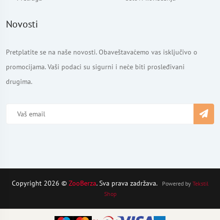
Novosti
Pretplatite se na naše novosti. Obaveštavaćemo vas isključivo o
promocijama. Vaši podaci su sigurni i neće biti prosleđivani
drugima.
Copyright 2026 ©
ZooBerza
. Sva prava zadržava.
Powered by
Tekstil
Shop