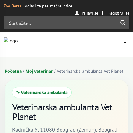
Zoo Berza
– oglasi za pse, mačke, ptice...
Prijavi se
Registruj se
Početna
/
Moj veterinar
/ Veterinarska ambulanta Vet Planet
🐾 Veterinarska ambulanta
Veterinarska ambulanta Vet
Planet
Radnička 9, 11080 Beograd (Zemun), Beograd