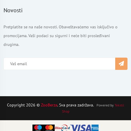
Novosti
Pretplatite se na naše novosti. Obaveštavaćemo vas isključivo o
promocijama. Vaši podaci su sigurni i neće biti prosleđivani
drugima.
Copyright 2026 ©
ZooBerza
. Sva prava zadržava.
Powered by
Tekstil
Shop