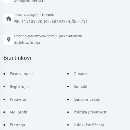
web@zooberza.rs
Podaci o kompaniji DONKIN
PIB: 115605220, MB: 68492874, ŠD: 4791
Trgovina posredstvom pošte ili preko interneta
Grdelica, Srbija
Brzi linkovi
Postavi oglas
O nama
Registruj se
Kontakt
Prijavi se
Cenovni paketi
Moj profil
Politika privatnosti
Pretraga
Uslovi korišćenja