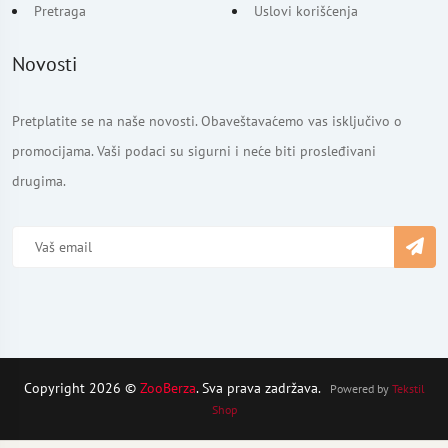
Pretraga
Uslovi korišćenja
Novosti
Pretplatite se na naše novosti. Obaveštavaćemo vas isključivo o
promocijama. Vaši podaci su sigurni i neće biti prosleđivani
drugima.
Copyright 2026 ©
ZooBerza
. Sva prava zadržava.
Powered by
Tekstil
Shop