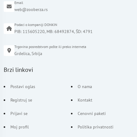
Email
web@zooberza.rs
Podaci o kompaniji DONKIN
PIB: 115605220, MB: 68492874, ŠD: 4791
Trgovina posredstvom pošte ili preko interneta
Grdelica, Srbija
Brzi linkovi
Postavi oglas
O nama
Registruj se
Kontakt
Prijavi se
Cenovni paketi
Moj profil
Politika privatnosti