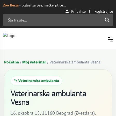
Zoo Berza
– oglasi za pse, mačke, ptice...
Prijavi se
Registruj se
Početna
/
Moj veterinar
/ Veterinarska ambulanta Vesna
🐾 Veterinarska ambulanta
Veterinarska ambulanta
Vesna
16. oktobra 15, 11160 Beograd (Zvezdara),