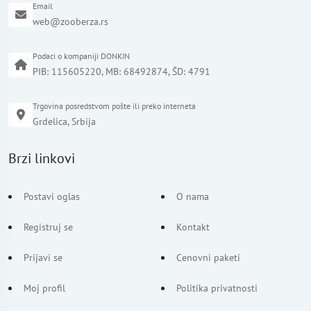
Email
web@zooberza.rs
Podaci o kompaniji DONKIN
PIB: 115605220, MB: 68492874, ŠD: 4791
Trgovina posredstvom pošte ili preko interneta
Grdelica, Srbija
Brzi linkovi
Postavi oglas
O nama
Registruj se
Kontakt
Prijavi se
Cenovni paketi
Moj profil
Politika privatnosti