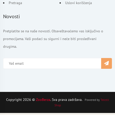
Pretraga
Uslovi korišćenja
Novosti
Pretplatite se na naše novosti. Obaveštavaćemo vas isključivo o
promocijama. Vaši podaci su sigurni i neće biti prosleđivani
drugima.
Copyright 2026 ©
ZooBerza
. Sva prava zadržava.
Powered by
Tekstil
Shop