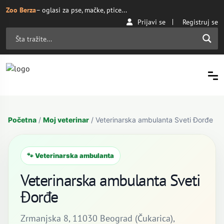
Zoo Berza
– oglasi za pse, mačke, ptice...
Prijavi se
Registruj se
Početna
/
Moj veterinar
/ Veterinarska ambulanta Sveti Đorđe
🐾 Veterinarska ambulanta
Veterinarska ambulanta Sveti
Đorđe
Zrmanjska 8, 11030 Beograd (Čukarica),