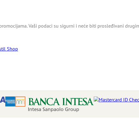
promocijama. Vaši podaci su sigurni i neće biti prosleđivani drugi
stil Shop