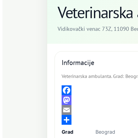
Veterinarska
Vidikovački venac 73Z, 11090 Be
Informacije
Veterinarska ambulanta. Grad: Beog
Facebook
Mastodon
Email
Share
Grad
Beograd