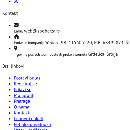
Kontakt
web@zooberza.rs
Email
PIB: 115605220, MB: 68492874, Š
Podaci o kompaniji DONKIN
Grdelica, Srbija
Trgovina posredstvom pošte ili preko interneta
Brzi linkovi
Postavi oglas
Registruj se
Prijavi se
Moj profil
Pretraga
O nama
Kontakt
Cenovni paketi
Politika privatnosti