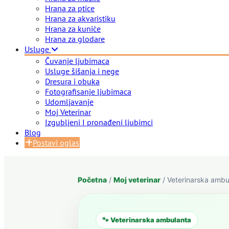
Hrana za ptice
Hrana za akvaristiku
Hrana za kuniće
Hrana za glodare
Usluge
Čuvanje ljubimaca
Usluge šišanja i nege
Dresura i obuka
Fotografisanje ljubimaca
Udomljavanje
Moj Veterinar
Izgubljeni I pronađeni ljubimci
Blog
Postavi oglas
Početna
/
Moj veterinar
/ Veterinarska ambu
🐾 Veterinarska ambulanta