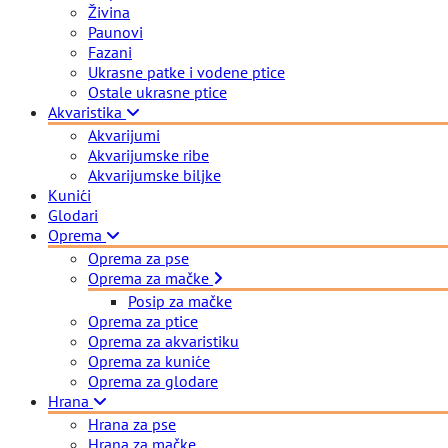
Živina
Paunovi
Fazani
Ukrasne patke i vodene ptice
Ostale ukrasne ptice
Akvaristika
Akvarijumi
Akvarijumske ribe
Akvarijumske biljke
Kunići
Glodari
Oprema
Oprema za pse
Oprema za mačke
Posip za mačke
Oprema za ptice
Oprema za akvaristiku
Oprema za kuniće
Oprema za glodare
Hrana
Hrana za pse
Hrana za mačke