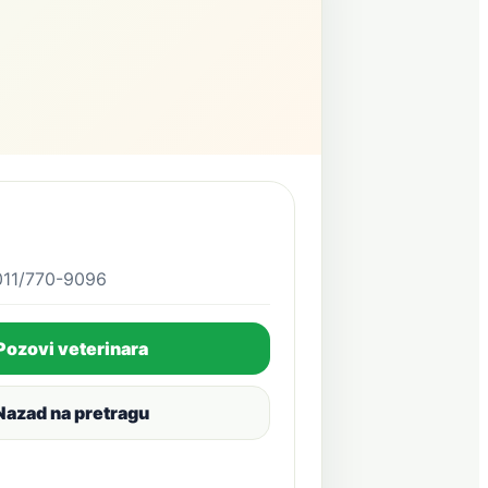
011/770-9096
Pozovi veterinara
Nazad na pretragu