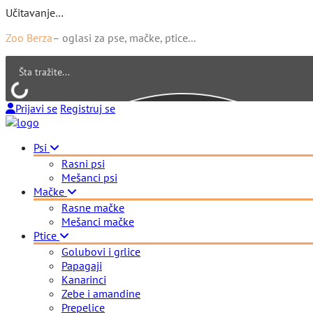
Učitavanje…
Zoo Berza
– oglasi za pse, mačke, ptice...
Prijavi se
Registruj se
Psi
Rasni psi
Mešanci psi
Mačke
Rasne mačke
Mešanci mačke
Ptice
Golubovi i grlice
Papagaji
Kanarinci
Zebe i amandine
Prepelice