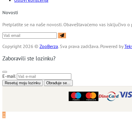
Uslovi korišćenja
Novosti
Pretplatite se na naše novosti. Obaveštavaćemo vas isključivo o 
Copyright 2026 ©
ZooBerza
. Sva prava zadržava.
Powered by
Tek
Zaboravili ste lozinku?
E-mail
Resetuj moju lozinku
Obrađuje se...
Prodaj