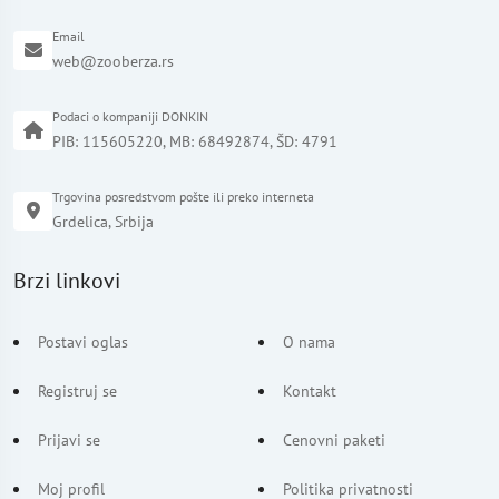
Email
web@zooberza.rs
Podaci o kompaniji DONKIN
PIB: 115605220, MB: 68492874, ŠD: 4791
Trgovina posredstvom pošte ili preko interneta
Grdelica, Srbija
Brzi linkovi
Postavi oglas
O nama
Registruj se
Kontakt
Prijavi se
Cenovni paketi
Moj profil
Politika privatnosti