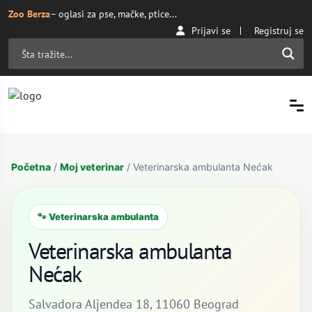
Zoo Berza
– oglasi za pse, mačke, ptice...
Prijavi se
Registruj se
Početna
/
Moj veterinar
/ Veterinarska ambulanta Nećak
🐾 Veterinarska ambulanta
Veterinarska ambulanta
Nećak
Salvadora Aljendea 18, 11060 Beograd