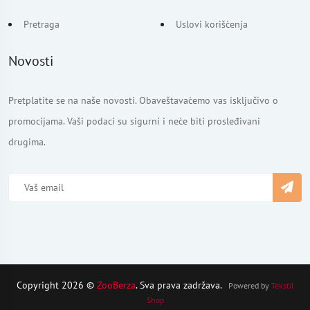
Pretraga
Uslovi korišćenja
Novosti
Pretplatite se na naše novosti. Obaveštavaćemo vas isključivo o
promocijama. Vaši podaci su sigurni i neće biti prosleđivani
drugima.
Copyright 2026 ©
ZooBerza
. Sva prava zadržava.
Powered by
Tekstil
Shop