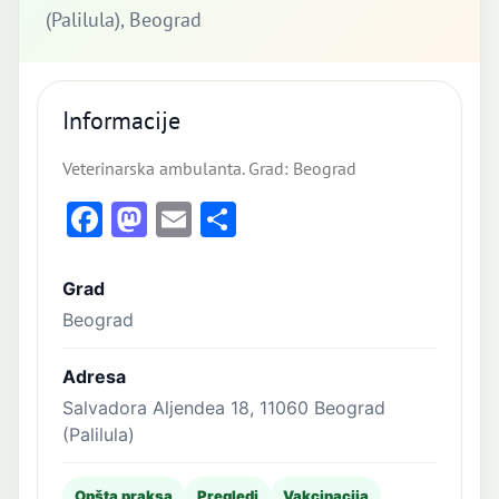
(Palilula), Beograd
Informacije
Veterinarska ambulanta. Grad: Beograd
Facebook
Mastodon
Email
Share
Grad
Beograd
Adresa
Salvadora Aljendea 18, 11060 Beograd
(Palilula)
Opšta praksa
Pregledi
Vakcinacija