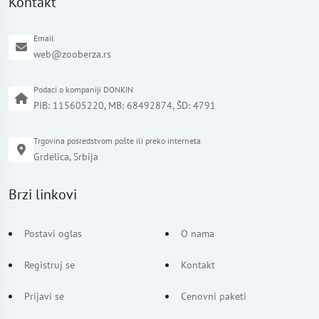
Kontakt
Email
web@zooberza.rs
Podaci o kompaniji DONKIN
PIB: 115605220, MB: 68492874, ŠD: 4791
Trgovina posredstvom pošte ili preko interneta
Grdelica, Srbija
Brzi linkovi
Postavi oglas
O nama
Registruj se
Kontakt
Prijavi se
Cenovni paketi