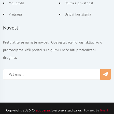
Moj profil
Politika privatnosti
Pretraga
Uslovi korišćenja
Novosti
Pretplatite se na naše novosti. Obaveštavaćemo vas isključivo o
promocijama. Vaši podaci su sigurni i neće biti prosleđivani
drugima.
Copyright 2026 ©
ZooBerza
. Sva prava zadržava.
Powered by
Tekstil