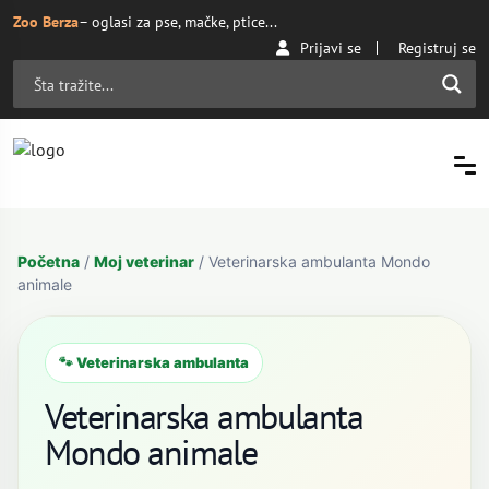
Zoo Berza
– oglasi za pse, mačke, ptice...
Prijavi se
Registruj se
Početna
/
Moj veterinar
/ Veterinarska ambulanta Mondo
animale
🐾 Veterinarska ambulanta
Veterinarska ambulanta
Mondo animale