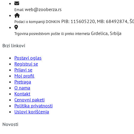
web@zooberza.rs
Email
PIB: 115605220, MB: 68492874, Š
Podaci o kompaniji DONKIN
Grdelica, Srbija
Trgovina posredstvom pošte ili preko interneta
Brzi linkovi
Postavi oglas
Registruj se
Prijavi se
Moj profil
Pretraga
O nama
Kontakt
Cenovni paketi
Politika privatnosti
Uslovi korišćenja
Novosti