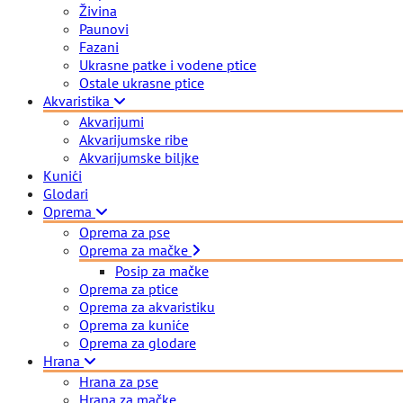
Živina
Paunovi
Fazani
Ukrasne patke i vodene ptice
Ostale ukrasne ptice
Akvaristika
Akvarijumi
Akvarijumske ribe
Akvarijumske biljke
Kunići
Glodari
Oprema
Oprema za pse
Oprema za mačke
Posip za mačke
Oprema za ptice
Oprema za akvaristiku
Oprema za kuniće
Oprema za glodare
Hrana
Hrana za pse
Hrana za mačke