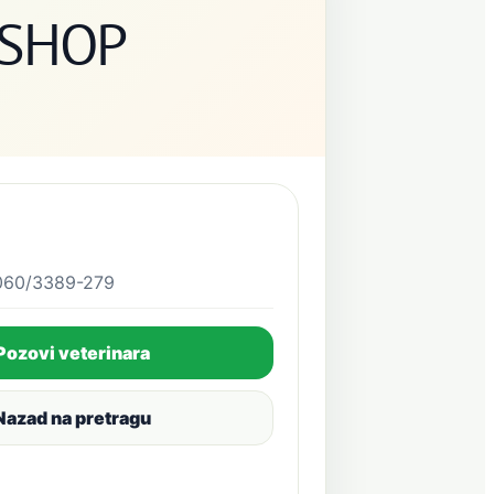
 5SHOP
060/3389-279
Pozovi veterinara
Nazad na pretragu