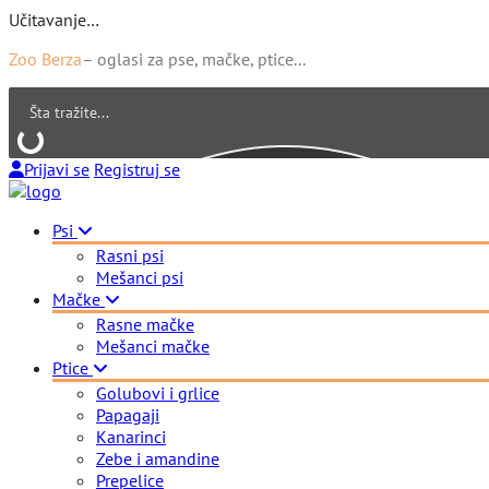
Učitavanje…
Zoo Berza
– oglasi za pse, mačke, ptice...
Prijavi se
Registruj se
Psi
Rasni psi
Mešanci psi
Mačke
Rasne mačke
Mešanci mačke
Ptice
Golubovi i grlice
Papagaji
Kanarinci
Zebe i amandine
Prepelice