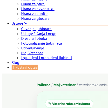
Hrana za ptice
Hrana za akvaristiku
Hrana za kuniće
Hrana za glodare
Usluge
Čuvanje ljubimaca
Usluge šišanja i nege
Dresura i obuka
Fotografisanje ljubimaca
Udomljavanje
Moj Veterinar
Izgubljeni I pronađeni ljubimci
Blog
Postavi oglas
Početna
/
Moj veterinar
/ Veterinarska amb
🐾 Veterinarska ambulanta