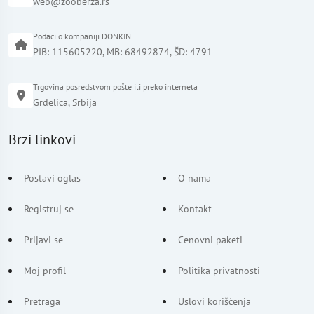
web@zooberza.rs
Podaci o kompaniji DONKIN
PIB: 115605220, MB: 68492874, ŠD: 4791
Trgovina posredstvom pošte ili preko interneta
Grdelica, Srbija
Brzi linkovi
Postavi oglas
O nama
Registruj se
Kontakt
Prijavi se
Cenovni paketi
Moj profil
Politika privatnosti
Pretraga
Uslovi korišćenja