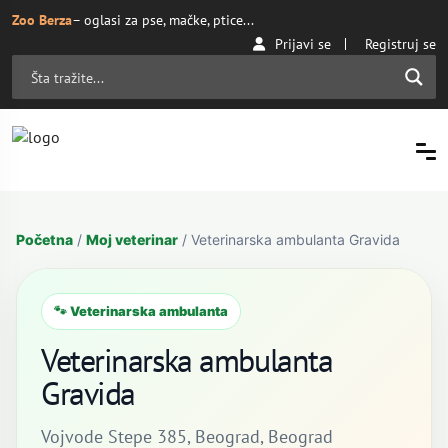
Zoo Berza
– oglasi za pse, mačke, ptice...
Prijavi se
Registruj se
Početna
/
Moj veterinar
/ Veterinarska ambulanta Gravida
🐾 Veterinarska ambulanta
Veterinarska ambulanta
Gravida
Vojvode Stepe 385, Beograd, Beograd