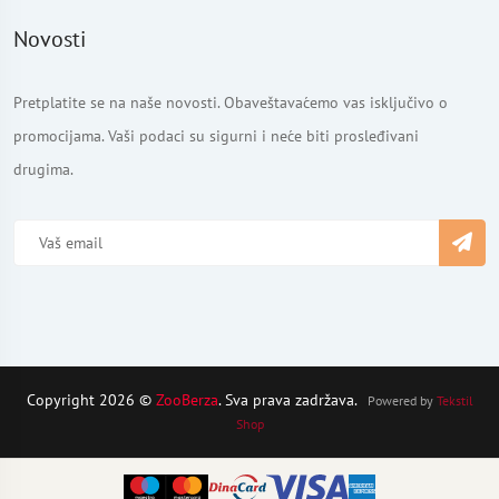
Novosti
Pretplatite se na naše novosti. Obaveštavaćemo vas isključivo o
promocijama. Vaši podaci su sigurni i neće biti prosleđivani
drugima.
Copyright 2026 ©
ZooBerza
. Sva prava zadržava.
Powered by
Tekstil
Shop