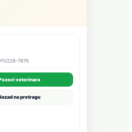
011/228-7676
Pozovi veterinara
Nazad na pretragu