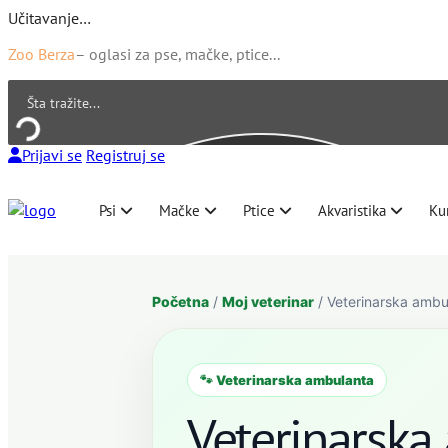
Učitavanje…
Zoo Berza
– oglasi za pse, mačke, ptice...
Prijavi se
Registruj se
Psi
Mačke
Ptice
Akvaristika
Ku
Početna
/
Moj veterinar
/ Veterinarska ambu
🐾 Veterinarska ambulanta
Veterinarska