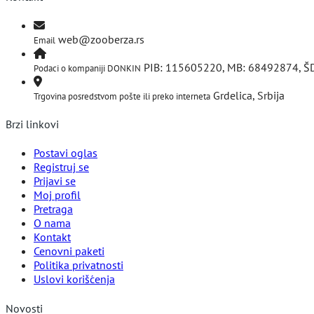
web@zooberza.rs
Email
PIB: 115605220, MB: 68492874, Š
Podaci o kompaniji DONKIN
Grdelica, Srbija
Trgovina posredstvom pošte ili preko interneta
Brzi linkovi
Postavi oglas
Registruj se
Prijavi se
Moj profil
Pretraga
O nama
Kontakt
Cenovni paketi
Politika privatnosti
Uslovi korišćenja
Novosti