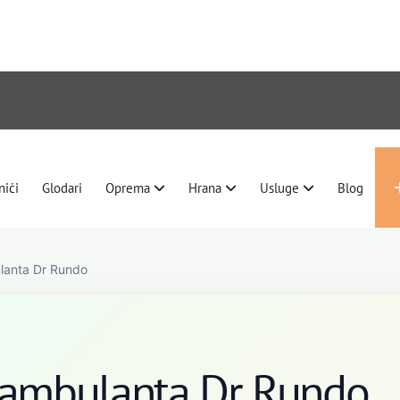
nići
Glodari
Oprema
Hrana
Usluge
Blog
lanta Dr Rundo
 ambulanta Dr Rundo