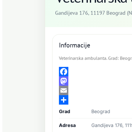
Gandijeva 176, 11197 Beograd (N
Informacije
Veterinarska ambulanta. Grad: Beog
Facebook
Mastodon
Email
Share
Grad
Beograd
Adresa
Gandijeva 176, 11