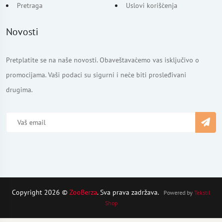
Pretraga
Uslovi korišćenja
Novosti
Pretplatite se na naše novosti. Obaveštavaćemo vas isključivo o
promocijama. Vaši podaci su sigurni i neće biti prosleđivani
drugima.
Copyright 2026 ©
ZooBerza
. Sva prava zadržava.
Powered by
Tekstil
Shop