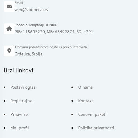
Email
web@zooberza.rs
Podaci o kompaniji DONKIN
PIB: 115605220, MB: 68492874, ŠD: 4791
Trgovina posredstvom pošte ili preko interneta
Grdelica, Srbija
Brzi linkovi
Postavi oglas
O nama
Registruj se
Kontakt
Prijavi se
Cenovni paketi
Moj profil
Politika privatnosti