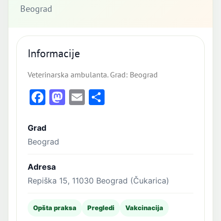
Beograd
Informacije
Veterinarska ambulanta. Grad: Beograd
Facebook
Mastodon
Email
Share
Grad
Beograd
Adresa
Repiška 15, 11030 Beograd (Čukarica)
Opšta praksa
Pregledi
Vakcinacija