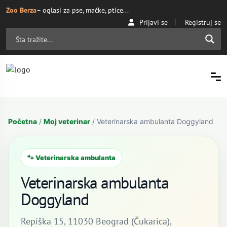
Zoo Berza
– oglasi za pse, mačke, ptice...
Prijavi se
Registruj se
Početna
/
Moj veterinar
/ Veterinarska ambulanta Doggyland
🐾 Veterinarska ambulanta
Veterinarska ambulanta
Doggyland
Repiška 15, 11030 Beograd (Čukarica),