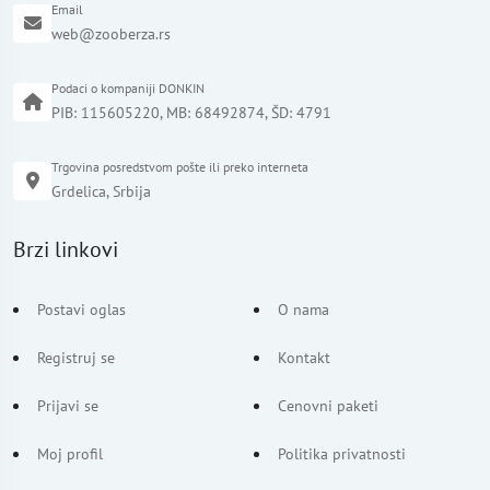
Email
web@zooberza.rs
Podaci o kompaniji DONKIN
PIB: 115605220, MB: 68492874, ŠD: 4791
Trgovina posredstvom pošte ili preko interneta
Grdelica, Srbija
Brzi linkovi
Postavi oglas
O nama
Registruj se
Kontakt
Prijavi se
Cenovni paketi
Moj profil
Politika privatnosti