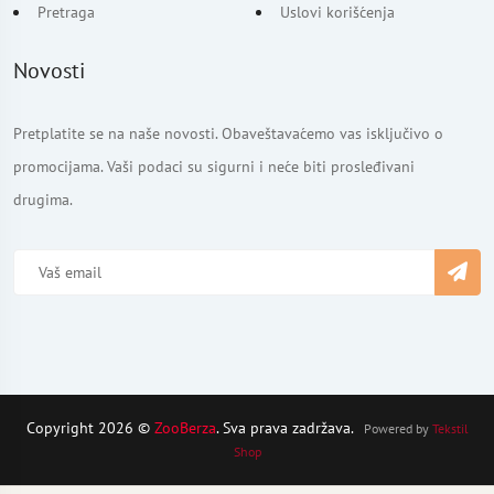
Pretraga
Uslovi korišćenja
Novosti
Pretplatite se na naše novosti. Obaveštavaćemo vas isključivo o
promocijama. Vaši podaci su sigurni i neće biti prosleđivani
drugima.
Copyright 2026 ©
ZooBerza
. Sva prava zadržava.
Powered by
Tekstil
Shop