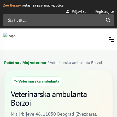
Zoo Berza
– oglasi za pse, mačke, ptice...
Prijavi se
Registruj se
Početna
/
Moj veterinar
/ Veterinarska ambulanta Borzoi
🐾 Veterinarska ambulanta
Veterinarska ambulanta
Borzoi
Mis Irbijeve 46, 11050 Beograd (Zvezdara),