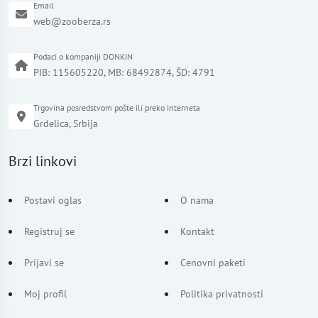
Email
web@zooberza.rs
Podaci o kompaniji DONKIN
PIB: 115605220, MB: 68492874, ŠD: 4791
Trgovina posredstvom pošte ili preko interneta
Grdelica, Srbija
Brzi linkovi
Postavi oglas
O nama
Registruj se
Kontakt
Prijavi se
Cenovni paketi
Moj profil
Politika privatnosti