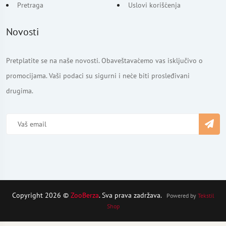
Pretraga
Uslovi korišćenja
Novosti
Pretplatite se na naše novosti. Obaveštavaćemo vas isključivo o
promocijama. Vaši podaci su sigurni i neće biti prosleđivani
drugima.
Copyright 2026 ©
ZooBerza
. Sva prava zadržava.
Powered by
Tekstil
Shop