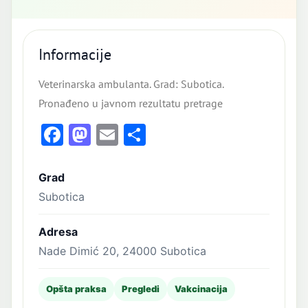
Informacije
Veterinarska ambulanta. Grad: Subotica.
Pronađeno u javnom rezultatu pretrage
Facebook
Mastodon
Email
Share
Grad
Subotica
Adresa
Nade Dimić 20, 24000 Subotica
Opšta praksa
Pregledi
Vakcinacija