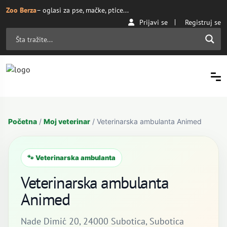
Zoo Berza
– oglasi za pse, mačke, ptice...
Prijavi se
Registruj se
Početna
/
Moj veterinar
/ Veterinarska ambulanta Animed
🐾 Veterinarska ambulanta
Veterinarska ambulanta
Animed
Nade Dimić 20, 24000 Subotica, Subotica