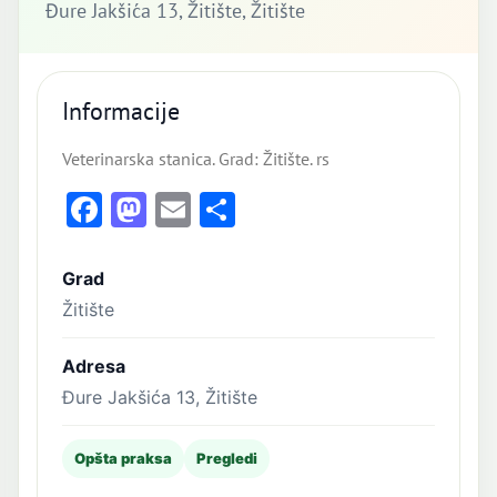
Đure Jakšića 13, Žitište, Žitište
Informacije
Veterinarska stanica. Grad: Žitište. rs
Facebook
Mastodon
Email
Share
Grad
Žitište
Adresa
Đure Jakšića 13, Žitište
Opšta praksa
Pregledi