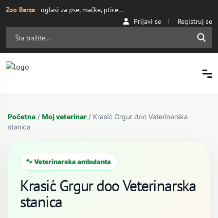
Zoo Berza
– oglasi za pse, mačke, ptice...
Prijavi se
Registruj se
Početna
/
Moj veterinar
/ Krasić Grgur doo Veterinarska
stanica
🐾 Veterinarska ambulanta
Krasić Grgur doo Veterinarska
stanica