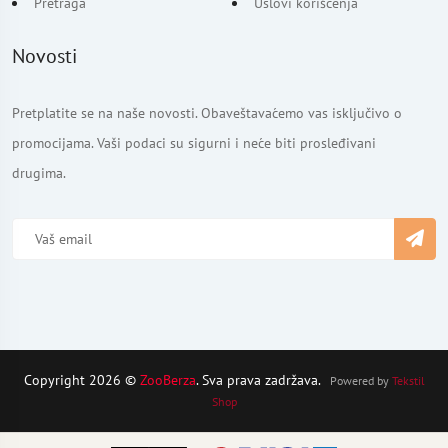
Pretraga
Uslovi korišćenja
Novosti
Pretplatite se na naše novosti. Obaveštavaćemo vas isključivo o
promocijama. Vaši podaci su sigurni i neće biti prosleđivani
drugima.
Copyright 2026 ©
ZooBerza
. Sva prava zadržava.
Powered by
Tekstil
Shop