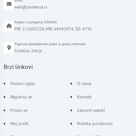
Email
web@zooberza.rs
Podaci o kompaniji DONKIN
PIB: 115605220, MB: 68492874, ŠD: 4791
Trgovina posredstvom pošte ili preko interneta
Grdelica, Srbija
Brzi linkovi
Postavi oglas
O nama
Registruj se
Kontakt
Prijavi se
Cenovni paketi
Moj profil
Politika privatnosti