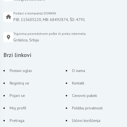
Podaci o kompaniji DONKIN
PIB: 115605220, MB: 68492874, ŠD: 4791
Trgovina posredstvom pošte ili preko interneta
Grdelica, Srbija
Brzi linkovi
Postavi oglas
O nama
Registruj se
Kontakt
Prijavi se
Cenovni paketi
Moj profil
Politika privatnosti
Pretraga
Uslovi korišćenja