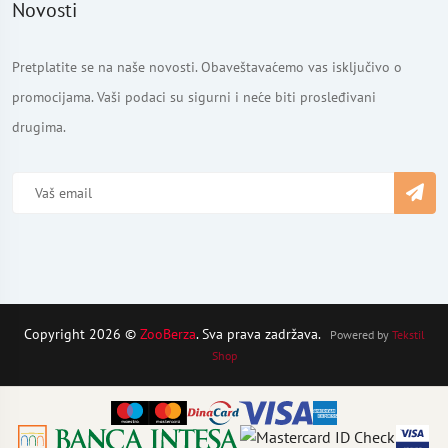
Novosti
Pretplatite se na naše novosti. Obaveštavaćemo vas isključivo o
promocijama. Vaši podaci su sigurni i neće biti prosleđivani
drugima.
Copyright 2026 ©
ZooBerza
. Sva prava zadržava.
Powered by
Tekstil
Shop