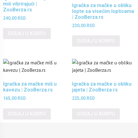
miš vibrirajući |
Igračka za mačke u obliku
ZooBerza.rs
lopte sa visećim lopticama
| ZooBerza.rs
240,00
RSD
230,00
RSD
DODAJ U KORPU
DODAJ U KORPU
Igračka za mačke miš u
Igračka za mačke u obliku
kavezu | ZooBerza.rs
jajeta | ZooBerza.rs
165,00
RSD
225,00
RSD
DODAJ U KORPU
DODAJ U KORPU