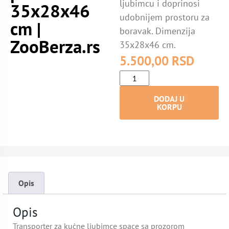
ljubimcu i doprinosi
35x28x46
udobnijem prostoru za
cm |
boravak. Dimenzija
ZooBerza.rs
35x28x46 cm.
5.500,00
RSD
DODAJ U
KORPU
Opis
Opis
Transporter za kućne ljubimce space sa prozorom