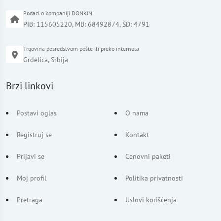
Podaci o kompaniji DONKIN
PIB: 115605220, MB: 68492874, ŠD: 4791
Trgovina posredstvom pošte ili preko interneta
Grdelica, Srbija
Brzi linkovi
Postavi oglas
O nama
Registruj se
Kontakt
Prijavi se
Cenovni paketi
Moj profil
Politika privatnosti
Pretraga
Uslovi korišćenja