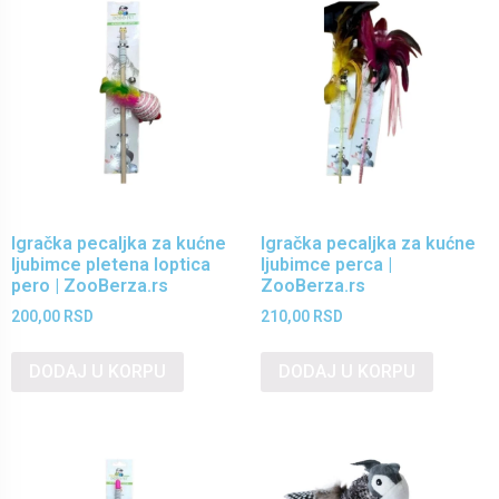
Igračka pecaljka za kućne
Igračka pecaljka za kućne
ljubimce pletena loptica
ljubimce perca |
pero | ZooBerza.rs
ZooBerza.rs
200,00
RSD
210,00
RSD
DODAJ U KORPU
DODAJ U KORPU