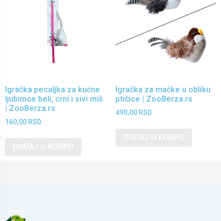
Igračka pecaljka za kućne
Igračka za mačke u obliku
ljubimce beli, crni i sivi miš
ptičice | ZooBerza.rs
| ZooBerza.rs
490,00
RSD
160,00
RSD
DODAJ U KORPU
DODAJ U KORPU