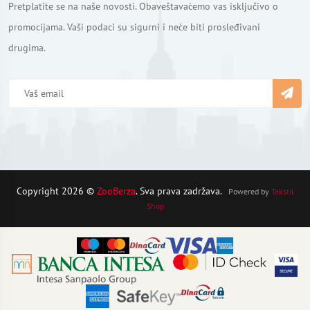
Pretplatite se na naše novosti. Obaveštavaćemo vas isključivo o
promocijama. Vaši podaci su sigurni i neće biti prosleđivani
drugima.
Copyright 2026 ©
ZooBerza
. Sva prava zadržava.
Powered by
Tekstil
Shop