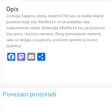
Opis
Za bolju higijenu doma, toalet K338 box za mačke klasik
pastelne boje veći 48x40x14 cm je praktičan deo
svakodnevne rutine. Dimenzija 48x40x14 cm, pa proizvod
ima jasnu i korisnu namenu. Zbog jednostavne namene,
lako se uklapa u kupovinu osnovne opreme za kućne
ljubimce.
Facebook
Mastodon
Email
Share
Povezani proizvodi