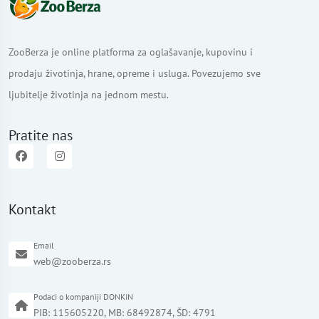
ZooBerza je online platforma za oglašavanje, kupovinu i
prodaju životinja, hrane, opreme i usluga. Povezujemo sve
ljubitelje životinja na jednom mestu.
Pratite nas
Kontakt
Email
web@zooberza.rs
Podaci o kompaniji DONKIN
PIB: 115605220, MB: 68492874, ŠD: 4791