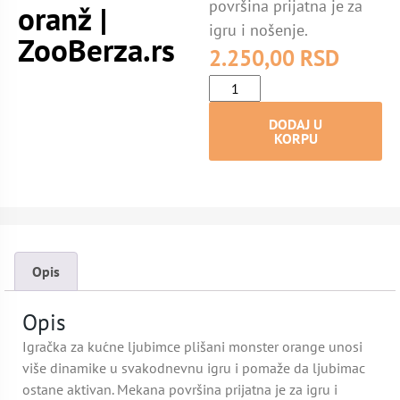
površina prijatna je za
oranž |
igru i nošenje.
ZooBerza.rs
2.250,00
RSD
DODAJ U
KORPU
Opis
Opis
Igračka za kućne ljubimce plišani monster orange unosi
više dinamike u svakodnevnu igru i pomaže da ljubimac
ostane aktivan. Mekana površina prijatna je za igru i