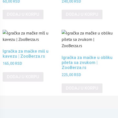
60,00
RSD
240,00
RSD
DODAJ U KORPU
DODAJ U KORPU
Igračka za mačke miš u
kavezu | ZooBerza.rs
Igračka za mačke u obliku
pileta sa zvukom |
165,00
RSD
ZooBerza.rs
225,00
RSD
DODAJ U KORPU
DODAJ U KORPU