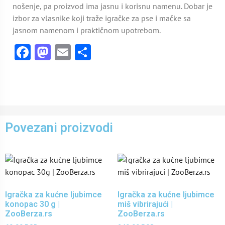
nošenje, pa proizvod ima jasnu i korisnu namenu. Dobar je
izbor za vlasnike koji traže igračke za pse i mačke sa
jasnom namenom i praktičnom upotrebom.
Facebook
Mastodon
Email
Share
Povezani proizvodi
Igračka za kućne ljubimce
Igračka za kućne ljubimce
konopac 30 g |
miš vibrirajući |
ZooBerza.rs
ZooBerza.rs