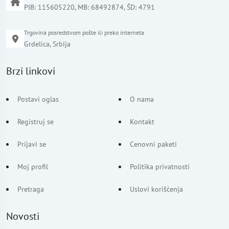
PIB: 115605220, MB: 68492874, ŠD: 4791
Trgovina posredstvom pošte ili preko interneta
Grdelica, Srbija
Brzi linkovi
Postavi oglas
O nama
Registruj se
Kontakt
Prijavi se
Cenovni paketi
Moj profil
Politika privatnosti
Pretraga
Uslovi korišćenja
Novosti