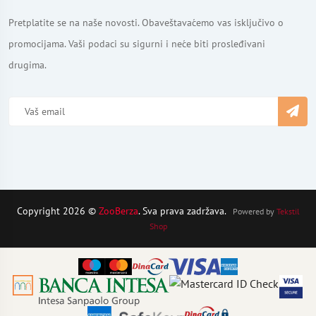
Pretplatite se na naše novosti. Obaveštavaćemo vas isključivo o
promocijama. Vaši podaci su sigurni i neće biti prosleđivani
drugima.
Copyright 2026 ©
ZooBerza
. Sva prava zadržava.
Powered by
Tekstil
Shop