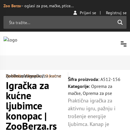
Zoo Berza
– oglasi za pse, mačke, ptice...
Prijavi se
Registruj se
Početna
Oprema za mačke
/ Igračka za kućne ljubimce konopac | ZooBerza.rs
/
Oprema
/
Šifra proizvoda:
A512-156
Igračka za
Kategorije:
Oprema za
kućne
mačke
,
Oprema za pse
Praktična igračka za
ljubimce
aktivnu igru, pažnju i
konopac |
trošenje energije
ZooBerza.rs
ljubimca. Kanap je