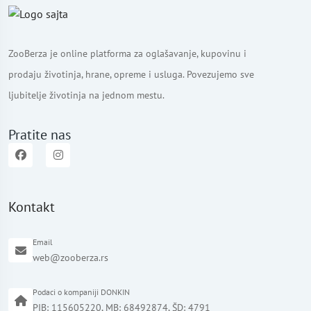
ZooBerza je online platforma za oglašavanje, kupovinu i
prodaju životinja, hrane, opreme i usluga. Povezujemo sve
ljubitelje životinja na jednom mestu.
Pratite nas
Kontakt
Email
web@zooberza.rs
Podaci o kompaniji DONKIN
PIB: 115605220, MB: 68492874, ŠD: 4791