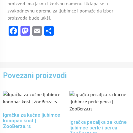
proizvod ima jasnu i korisnu namenu. Uklapa se u
svakodnevnu opremu za ljubimce i pomaže da izbor
proizvoda bude lakši.
Facebook
Mastodon
Email
Share
Povezani proizvodi
Igračka za kućne ljubimce
konopac kost |
Igračka pecaljka za kućne
ZooBerza.rs
ljubimce perle i perca |