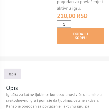
pogodan za povlačenje i
aktivnu igru.
210,00
RSD
DODAJ U
KORPU
Opis
Opis
Igračka za kućne ljubimce konopac unosi više dinamike u
svakodnevnu igru i pomaže da ljubimac ostane aktivan.
Kanap je pogodan za povlačenje i aktivnu igru, pa