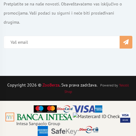
Pretplatite se na naše novosti. Obaveštavaćemo vas isključivo o
promocijama. Vaši podaci su sigurni i neće biti prosleđivani
drugima.
Copyright 2026 ©
ZooBerza
. Sva prava zadržava.
Powered by
Tekstil
Shop