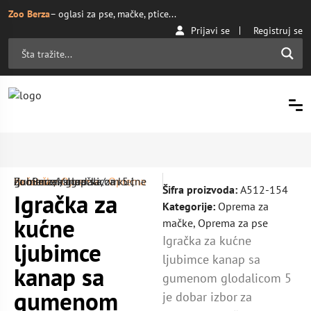
Zoo Berza
– oglasi za pse, mačke, ptice...
Prijavi se
Registruj se
Početna
Oprema za mačke
/ Igračka za kućne ljubimce kanap sa gumenom glodalicom 5 | ZooBerza.rs
/
Oprema
/
Šifra proizvoda:
A512-154
Igračka za
Kategorije:
Oprema za
kućne
mačke
,
Oprema za pse
Igračka za kućne
ljubimce
ljubimce kanap sa
kanap sa
gumenom glodalicom 5
gumenom
je dobar izbor za