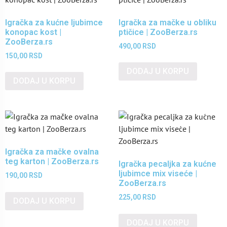
Igračka za kućne ljubimce
Igračka za mačke u obliku
konopac kost |
ptičice | ZooBerza.rs
ZooBerza.rs
490,00
RSD
150,00
RSD
DODAJ U KORPU
DODAJ U KORPU
Igračka za mačke ovalna
teg karton | ZooBerza.rs
Igračka pecaljka za kućne
ljubimce mix viseće |
190,00
RSD
ZooBerza.rs
225,00
RSD
DODAJ U KORPU
DODAJ U KORPU