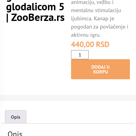
animaciju, vežbu i
glodalicom 5
mentalnu stimulaciju
| ZooBerza.rs
ljubimca. Kanap je
pogodan za povlačenje i
aktivnu igru.
440,00
RSD
DODAJ U
KORPU
Opis
Opis