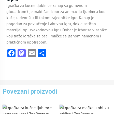
Igračka za kućne ljubimce kanap sa gumenom
glodalicom5 je praktičan izbor za animaciju ljubimca kod
kuće, u dvorištu ili tokom zajedničke igre. Kanap je
pogodan za povlačenje i aktivnu igru, dok elastičan
materijal trpi svakodnevnu igru. Dobar je izbor za vlasnike
koji traže igračke za pse i mačke sa jasnom namenom i
praktičnom upotrebom.
Facebook
Mastodon
Email
Share
Povezani proizvodi