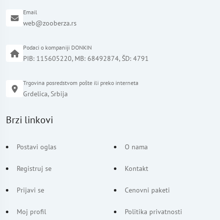
Email
web@zooberza.rs
Podaci o kompaniji DONKIN
PIB: 115605220, MB: 68492874, ŠD: 4791
Trgovina posredstvom pošte ili preko interneta
Grdelica, Srbija
Brzi linkovi
Postavi oglas
O nama
Registruj se
Kontakt
Prijavi se
Cenovni paketi
Moj profil
Politika privatnosti