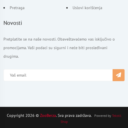
Pretraga
Uslovi korišćenja
Novosti
Pretplatite se na naše novosti. Obaveštavaćemo vas isključivo o
promocijama. Vaši podaci su sigurni i neće biti prosleđivani
drugima.
Copyright 2026 ©
ZooBerza
. Sva prava zadržava.
Powered by
Tekstil
Shop