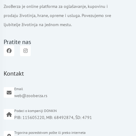
ZooBerza je online platforma za oglašavanje, kupovinu i
prodaju životinja, hrane, opreme i usluga. Povezujemo sve
ljubitelje životinja na jednom mestu.
Pratite nas
Kontakt
Email
web@zooberza.rs
Podaci o kompaniji DONKIN
PIB: 115605220, MB: 68492874, ŠD: 4791
Trgovina posredstvom pošte ili preko interneta