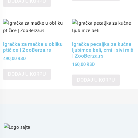
DODAJ U KORPU
Igračka za mačke u obliku
Igračka pecaljka za kućne
ptičice | ZooBerza.rs
ljubimce beli, crni i sivi miš
| ZooBerza.rs
490,00
RSD
160,00
RSD
DODAJ U KORPU
DODAJ U KORPU