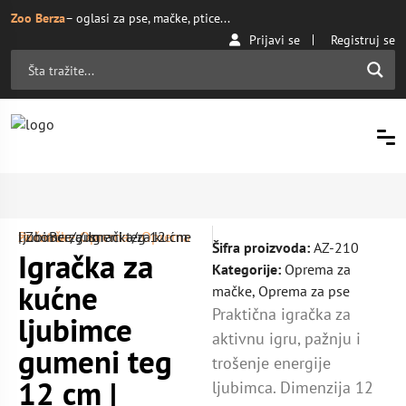
Zoo Berza
– oglasi za pse, mačke, ptice...
Prijavi se
Registruj se
Početna
Oprema za mačke
/ Igračka za kućne ljubimce gumeni teg 12 cm | ZooBerza.rs
/
Oprema
/
Šifra proizvoda:
AZ-210
Igračka za
Kategorije:
Oprema za
kućne
mačke
,
Oprema za pse
Praktična igračka za
ljubimce
aktivnu igru, pažnju i
gumeni teg
trošenje energije
12 cm |
ljubimca. Dimenzija 12