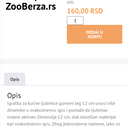
cm.
ZooBerza.rs
160,00
RSD
DODAJ U
KORPU
Opis
Opis
Igračka za kućne ljubimce gumeni teg 12 cm unosi više
dinamike u svakodnevnu igru i pomaže da ljubimac
ostane aktivan. Dimenzija 12 cm, dok elastičan materijal
trpi svakodnevnu igru. Zbog jednostavne namene, lako se