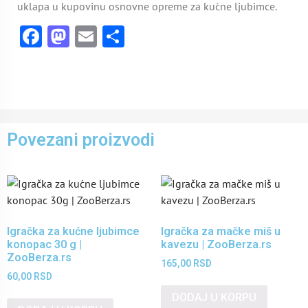
uklapa u kupovinu osnovne opreme za kućne ljubimce.
Facebook
Mastodon
Email
Share
Povezani proizvodi
Igračka za kućne ljubimce
Igračka za mačke miš u
konopac 30 g |
kavezu | ZooBerza.rs
ZooBerza.rs
165,00
RSD
60,00
RSD
DODAJ U KORPU