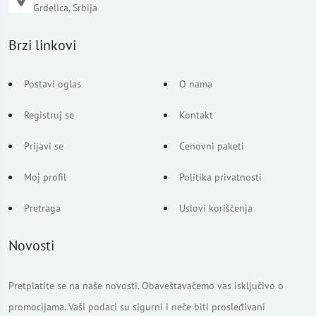
Grdelica, Srbija
Brzi linkovi
Postavi oglas
O nama
Registruj se
Kontakt
Prijavi se
Cenovni paketi
Moj profil
Politika privatnosti
Pretraga
Uslovi korišćenja
Novosti
Pretplatite se na naše novosti. Obaveštavaćemo vas isključivo o
promocijama. Vaši podaci su sigurni i neće biti prosleđivani